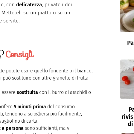
o e, con
delicatezza
, privateli dei
i. Metteteli su un piatto o su un
 servite.
Pa
Consigli
tte potete usare quello fondente o il bianco,
 può sostituire con altre granelle di frutta
ò essere
sostituita
con il burro di arachidi o
gorifero
5 minuti prima
del consumo.
P
i, tendono a sciogliersi più facilmente,
rivi
agliolino di carta.
di
2 a persona
sono sufficienti, ma vi