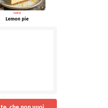
TORTE
Lemon pie
 te, che non vuoi