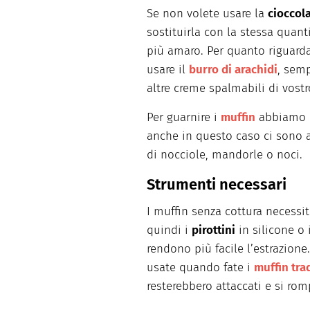
Se non volete usare la
cioccol
sostituirla con la stessa quant
più amaro. Per quanto riguard
usare il
burro di arachidi
, semp
altre creme spalmabili di vost
Per guarnire i
muffin
abbiamo o
anche in questo caso ci sono a
di nocciole, mandorle o noci.
Strumenti necessari
I muffin senza cottura necessita
quindi i
pirottini
in silicone o
rendono più facile l’estrazione.
usate quando fate i
muffin tra
resterebbero attaccati e si rom