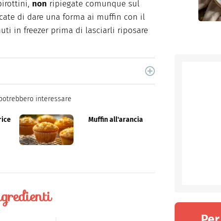
irottini,
non
ripiegate comunque sul
cate di dare una forma ai muffin con il
uti in freezer prima di lasciarli riposare
i, è laureata in Scienze Storiche. Curiosa e
food e green dal 2018.
potrebbero interessare
rice
Muffin all'arancia
gredienti
Per