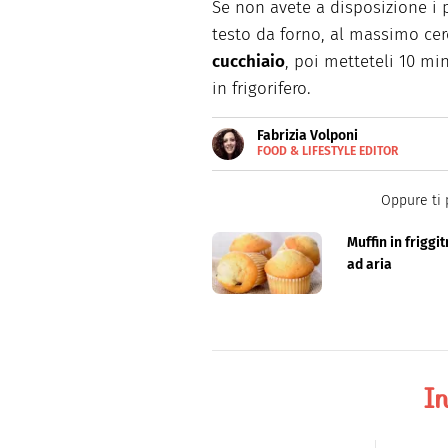
Se non avete a disposizione i p
testo da forno, al massimo cer
cucchiaio
, poi metteteli 10 min
in frigorifero.
Fabrizia Volponi
FOOD & LIFESTYLE EDITOR
E-
Nata nella città delle 100 torr
MAIL
schietta, scrive di lifestyle, 
Oppure ti 
Muffin in friggit
ad aria
In