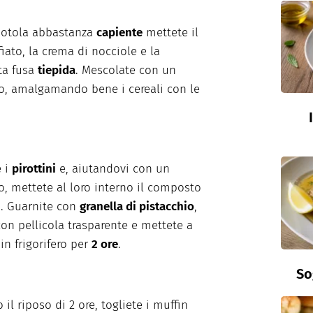
iotola abbastanza
capiente
mettete il
fiato, la crema di nocciole e la
ta fusa
tiepida
. Mescolate con un
o, amalgamando bene i cereali con le
e i
pirottini
e, aiutandovi con un
o, mettete al loro interno il composto
. Guarnite con
granella di pistacchio
,
con pellicola trasparente e mettete a
in frigorifero per
2 ore
.
So
 il riposo di 2 ore, togliete i muffin