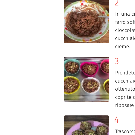
In una c
farro sof
cioccola
cucchiai
creme.
Prendet
cucchiai
ottenuto
coprite 
riposare 
Trascorso