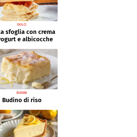
DOLCI
a sfoglia con crema
yogurt e albicocche
BUDINI
Budino di riso