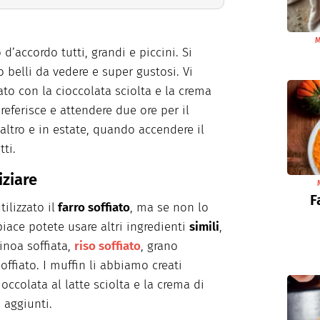
M
’accordo tutti, grandi e piccini. Si
 belli da vedere e super gustosi. Vi
iato con la cioccolata sciolta e la crema
referisce e attendere due ore per il
’altro e in estate, quando accendere il
ti.
iziare
F
ilizzato il
farro soffiato
, ma se non lo
iace potete usare altri ingredienti
simili
,
inoa soffiata,
riso soffiato
, grano
ffiato. I muffin li abbiamo creati
occolata al latte sciolta e la crema di
 aggiunti.