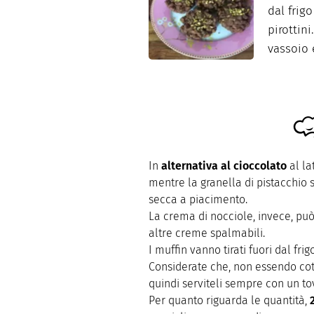
dal frig
pirottin
vassoio e
In
alternativa al cioccolato
al la
mentre la granella di pistacchio si
secca a piacimento.
La crema di nocciole, invece, pu
altre creme spalmabili.
I muffin vanno tirati fuori dal fri
Considerate che, non essendo cott
quindi serviteli sempre con un tov
Per quanto riguarda le quantità,