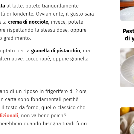
ata
al latte, potete tranquillamente
ità di fondente. Ovviamente, il gusto sarà
a la
crema di nocciole
, invece, potete
re rispettando la stessa dose, oppure
Past
di 
ro gradimento.
ptato per la
granella di pistacchio
, ma
lternative: cocco rapè, oppure granella
no di un riposo in frigorifero di 2 ore,
 in carta sono fondamentali perché
 Il testo da forno, quello classico che
dizionali
, non va bene perché
perebbero quando bisogna tirarli fuori.