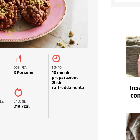
entino
DOSI PER:
TEMPO:
3 Persone
10 min di
preparazione
2h di
Ins
raffreddamento
con
LE:
CALORIE:
219 kcal