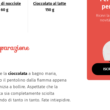
di nocciole
Cioccolato al latte
per
60 g
150 g
Ricevi l
novità
parazione
ISC
te la
cioccolata
a bagno maria,
o il pentolino dalla fiamma appena
nizia a bollire. Aspettate che la
ta sia completamente sciolta
do di tanto in tanto. Fate intiepidire.