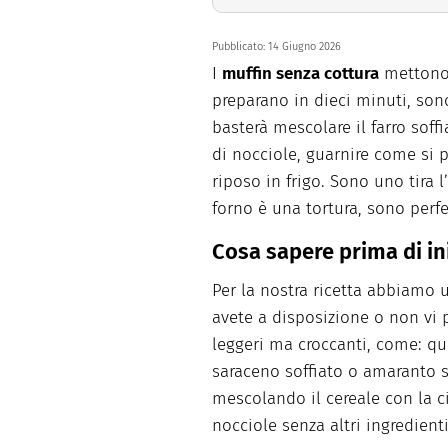
Pubblicato:
14 Giugno 2026
I
muffin senza cottura
mettono d
preparano in dieci minuti, sono
basterà mescolare il farro soff
di nocciole, guarnire come si p
riposo in frigo. Sono uno tira l
forno è una tortura, sono perfet
Cosa sapere prima di in
Per la nostra ricetta abbiamo ut
avete a disposizione o non vi p
leggeri ma croccanti, come: qu
saraceno soffiato o amaranto so
mescolando il cereale con la ci
nocciole senza altri ingredienti