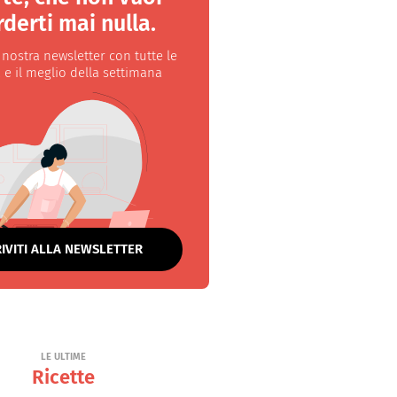
derti mai nulla.
a nostra newsletter con tutte le
 e il meglio della settimana
RIVITI ALLA NEWSLETTER
LE ULTIME
Ricette