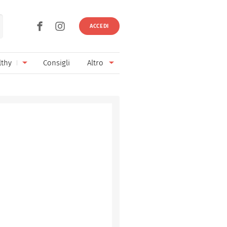
ACCEDI
lthy
Consigli
Altro
Ricette vegetariane
Ingredienti
Ricette vegane
Vini & Birre
Senza glutine
Cucina regionale
Senza lattosio
Cucina internazionale
Senza zucchero
Esperti
Senza burro
Contatti
Senza lievito