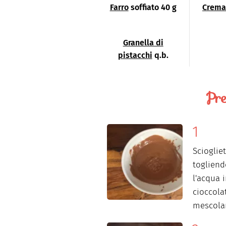
Farro
soffiato 40 g
Crema 
Granella di
pistacchi
q.b.
Pre
Scioglie
togliend
l'acqua i
cioccola
mescolan