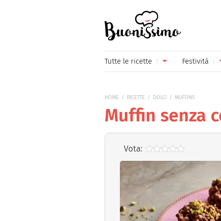
Buonissimo
Tutte le ricette
Festività
Antipasti
Capoda
HOME
RICETTE
DOLCI
MUFFINS
Primi piatti
Carneva
Muffin senza c
Secondi piatti
Festa d
Piatti unici
Festa d
Vota:
Contorni
Festa d
Formaggi
Hallow
Frutta
Natale