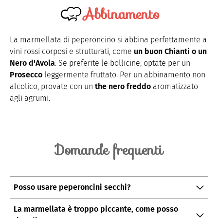
Abbinamento
La marmellata di peperoncino si abbina perfettamente a
vini rossi corposi e strutturati, come
un buon Chianti o un
Nero d'Avola
. Se preferite le bollicine, optate per un
Prosecco
leggermente fruttato. Per un abbinamento non
alcolico, provate con un
the nero freddo
aromatizzato
agli agrumi.
Domande frequenti
Posso usare peperoncini secchi?
Sì, ma il sapore sarà meno fresco e aromatico.
La marmellata è troppo piccante, come posso
Reidratarli in acqua calda prima dell'uso.