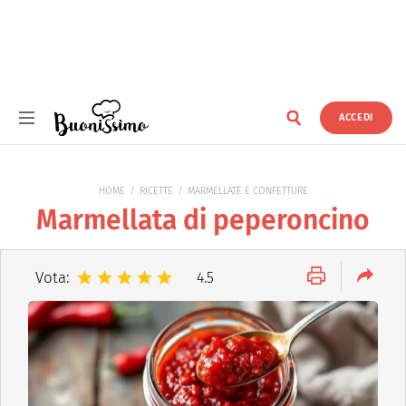
ACCEDI
Buonissimo
HOME
RICETTE
MARMELLATE E CONFETTURE
Marmellata di peperoncino
Vota:
4.5