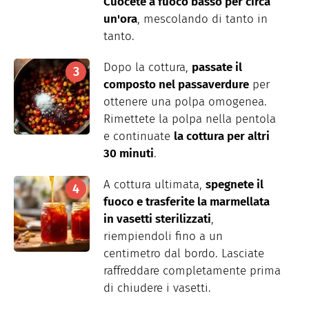
Cuocete a fuoco basso per circa
un'ora
, mescolando di tanto in
tanto.
Dopo la cottura,
passate il
composto nel passaverdure
per
ottenere una polpa omogenea.
Rimettete la polpa nella pentola
e continuate
la cottura per altri
30 minuti
.
A cottura ultimata,
spegnete il
fuoco e trasferite la marmellata
in vasetti sterilizzati
,
riempiendoli fino a un
centimetro dal bordo. Lasciate
raffreddare completamente prima
di chiudere i vasetti.