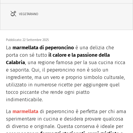
VEGETARIANO
Pubblicato:
22 Settembre 2025
La
marmellata
di
peperoncino
è
una
delizia
che
porta con
sé
tutto
il
calore
e la
passione
della
Calabria
,
una
regione
famosa
per la
sua
cucina
ricca
e
saporita
. Qui, il
peperoncino
non è solo un
ingrediente
, ma un
vero
e proprio
simbolo
culturale
,
utilizzato
in
numerose
ricette
per
aggiungere
quel
tocco
piccante
che
rende
ogni
piatto
indimenticabile
.
La
marmellata
di
peperoncino
è
perfetta
per chi ama
sperimentare
in cucina e
desidera
provare
qualcosa
di
diverso
e
originale
. Questa
conserva
è
ideale
per