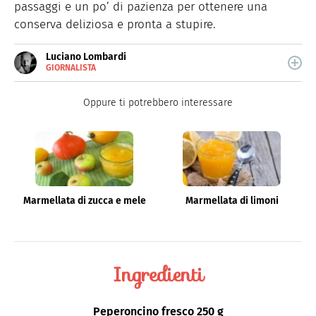
passaggi
e un po’ di
pazienza
per
ottenere
una
conserva
deliziosa
e
pronta
a
stupire
.
Luciano Lombardi
GIORNALISTA
E-
Giornalista professionista, oggi si occupa
MAIL
principalmente di scrittura SEO.
Oppure ti potrebbero interessare
Marmellata di zucca e mele
Marmellata di limoni
Ingredienti
Peperoncino fresco
250 g