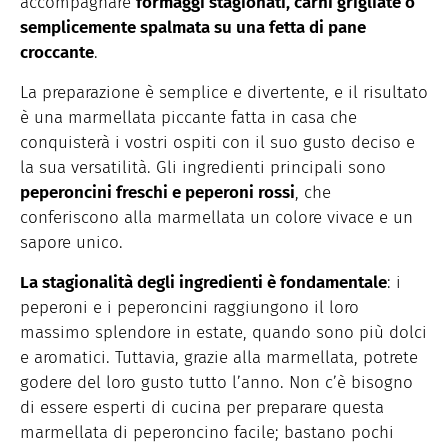
accompagnare
formaggi
stagionati
,
carni
grigliate
o
semplicemente
spalmata
su
una
fetta di pane
croccante
.
La
preparazione
è semplice e
divertente
, e il
risultato
è
una
marmellata
piccante
fatta
in casa
che
conquisterà
i
vostri
ospiti
con il
suo
gusto
deciso
e
la
sua
versatilità
.
Gli
ingredienti
principali
sono
peperoncini
freschi
e peperoni rossi
,
che
conferiscono
alla
marmellata
un
colore
vivace e un
sapore
unico
.
La
stagionalità
degli
ingredienti
è
fondamentale
:
i
peperoni e
i
peperoncini
raggiungono
il loro
massimo
splendore
in estate,
quando
sono
più
dolci
e
aromatici
.
Tuttavia
,
grazie
alla
marmellata
,
potrete
godere
del loro gusto
tutto
l’anno
. Non
c’è
bisogno
di
essere
esperti
di cucina per
preparare
questa
marmellata
di
peperoncino
facile;
bastano
pochi