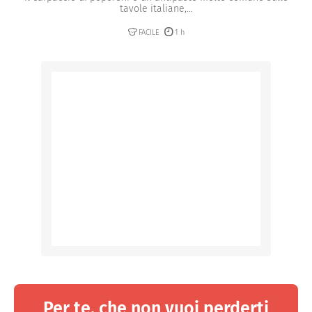
tavole italiane,...
FACILE
1 h
Per te, che non vuoi perderti