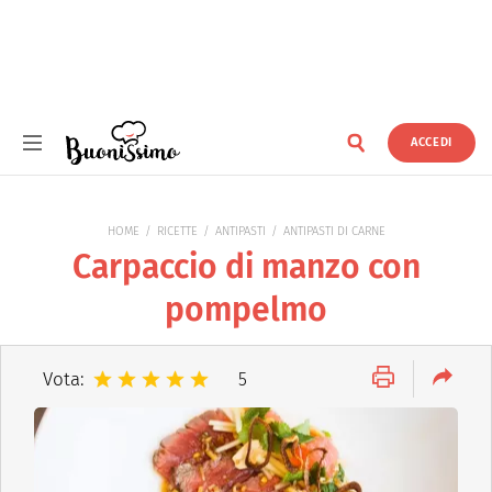
ACCEDI
Buonissimo
HOME
RICETTE
ANTIPASTI
ANTIPASTI DI CARNE
Carpaccio di manzo con
pompelmo
Vota:
5