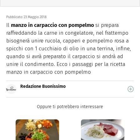
Pubblicato:
23 Maggio 2018
Il
manzo in carpaccio con pompelmo
si prepara
raffreddando la carne in congelatore, nel frattempo
bisognerà unire rucola, capperi e pompelmo rosa a
spicchi con 1 cucchiaio di olio in una terrina, infine,
quando si avrà preparato il carpaccio si andrà ad
unire il condimento. Ecco i passaggi per la ricetta
manzo in carpaccio con pompelmo
Redazione Buonissimo
Buonissimo è il magazine di cucina di Italiaonline nel
quale trovi idee veloci, facili e spiegate passo passo.
Oppure ti potrebbero interessare