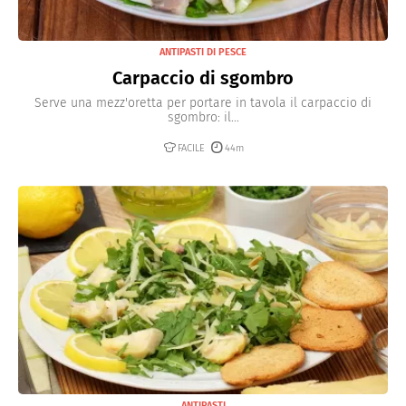
ANTIPASTI DI PESCE
Carpaccio di sgombro
Serve una mezz'oretta per portare in tavola il carpaccio di
sgombro: il...
FACILE
44m
ANTIPASTI