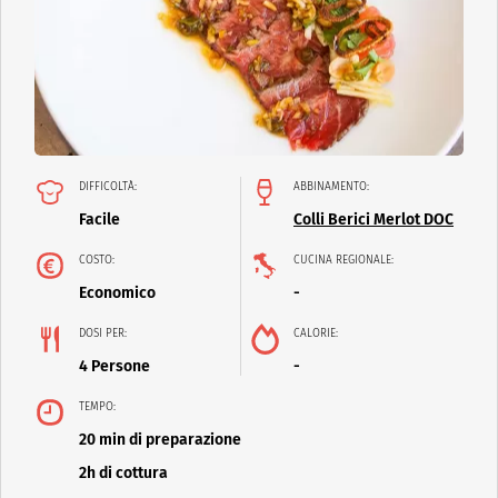
DIFFICOLTÀ:
ABBINAMENTO:
Facile
Colli Berici Merlot DOC
COSTO:
CUCINA REGIONALE:
Economico
-
DOSI PER:
CALORIE:
4 Persone
-
TEMPO:
20 min di preparazione
2h di cottura