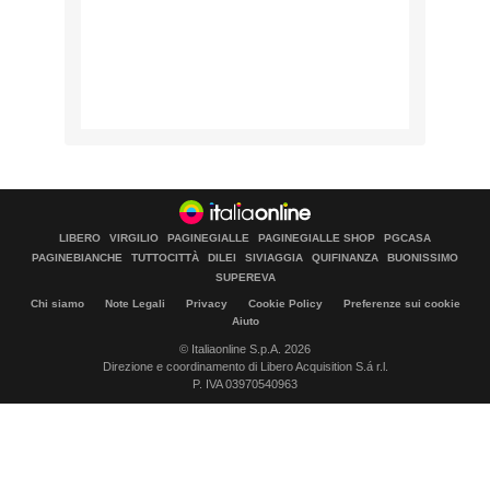
LIBERO
VIRGILIO
PAGINEGIALLE
PAGINEGIALLE SHOP
PGCASA
PAGINEBIANCHE
TUTTOCITTÀ
DILEI
SIVIAGGIA
QUIFINANZA
BUONISSIMO
SUPEREVA
Chi siamo
Note Legali
Privacy
Cookie Policy
Preferenze sui cookie
Aiuto
© Italiaonline S.p.A. 2026
Direzione e coordinamento di Libero Acquisition S.á r.l.
P. IVA 03970540963