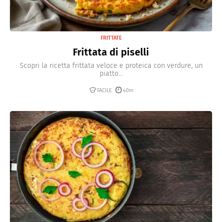
FRITTATE
Frittata di piselli
Scopri la ricetta frittata veloce e proteica con verdure, un
piatto...
FACILE
40m