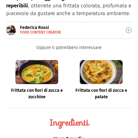
reperibili
, otterrete una frittata colorata, profumata e
piacevole da gustare anche a temperatura ambiente.
Federica Rossi
FOOD CONTENT CREATOR
E-
Food content creator, si occupa di tutto quello che ruota
MAIL
attorno alla cucina.
Oppure ti potrebbero interessare
Frittata con fiori di zucca e
Frittata con fiori di zucca e
zucchine
patate
Ingredienti