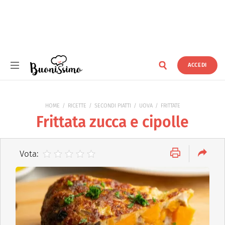
ACCEDI
Buonissimo
HOME
RICETTE
SECONDI PIATTI
UOVA
FRITTATE
Frittata zucca e cipolle
Vota: