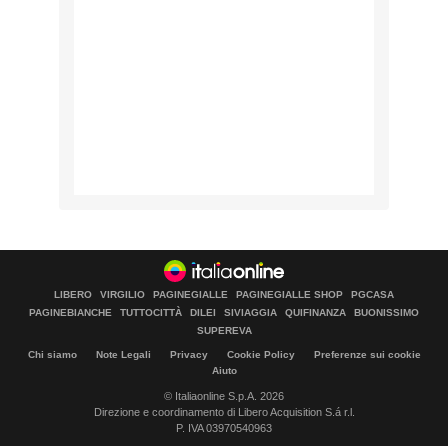
LIBERO
VIRGILIO
PAGINEGIALLE
PAGINEGIALLE SHOP
PGCASA
PAGINEBIANCHE
TUTTOCITTÀ
DILEI
SIVIAGGIA
QUIFINANZA
BUONISSIMO
SUPEREVA
Chi siamo
Note Legali
Privacy
Cookie Policy
Preferenze sui cookie
Aiuto
© Italiaonline S.p.A. 2026
Direzione e coordinamento di Libero Acquisition S.á r.l.
P. IVA 03970540963