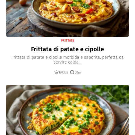
FRITTATE
Frittata di patate e cipolle
Frittata di patate e cipolle morbida e saporita, perfetta da
servire calda...
FACILE
30m