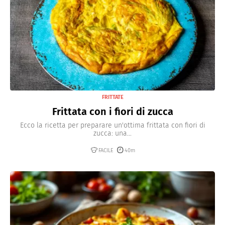
FRITTATE
Frittata con i fiori di zucca
Ecco la ricetta per preparare un'ottima frittata con fiori di
zucca: una...
FACILE
40m