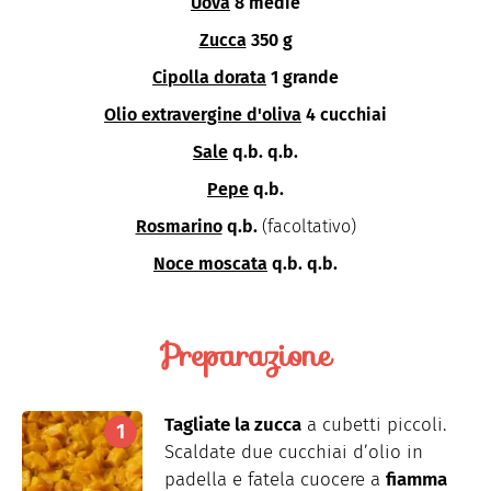
Uova
8 medie
Zucca
350 g
Cipolla dorata
1 grande
Olio extravergine d'oliva
4 cucchiai
Sale
q.b. q.b.
Pepe
q.b.
Rosmarino
q.b.
(facoltativo)
Noce moscata
q.b. q.b.
Preparazione
Tagliate la zucca
a cubetti piccoli.
Scaldate due cucchiai d’olio in
padella e fatela cuocere a
fiamma