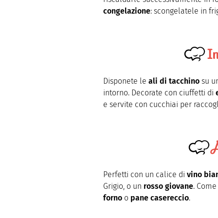
congelazione
: scongelatele in fr
I
Disponete le
ali di tacchino
su un
intorno. Decorate con ciuffetti di
e servite con cucchiai per raccogli
A
Perfetti con un calice di
vino bia
Grigio, o un
rosso giovane
. Come 
forno
o
pane casereccio
.