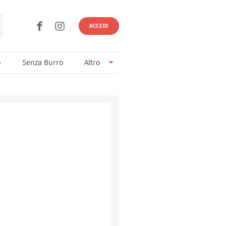
ACCEDI
o
Senza Burro
Altro
Senza Lievito
Senza Uova
Ricette light