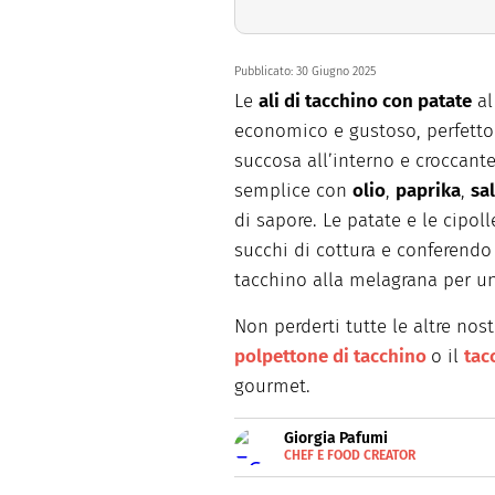
Pubblicato:
30 Giugno 2025
Le
ali di tacchino con patate
al
economico e gustoso, perfetto 
succosa all’interno e croccante
semplice con
olio
,
paprika
,
sa
di sapore. Le patate e le cipol
succhi di cottura e conferendo
tacchino alla melagrana per u
Non perderti tutte le altre nost
polpettone di tacchino
o il
tac
gourmet.
Giorgia Pafumi
CHEF E FOOD CREATOR
E-
Giorgia Pafumi è una "chef cre
MAIL