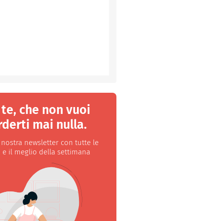
 te, che non vuoi
derti mai nulla.
a nostra newsletter con tutte le
 e il meglio della settimana