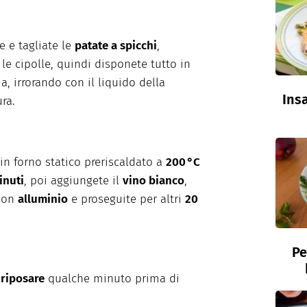
e e tagliate le
patate a spicchi
,
 le cipolle, quindi disponete tutto in
a, irrorando con il liquido della
Insa
ra.
in forno statico preriscaldato a
200 °C
inuti
, poi aggiungete il
vino bianco
,
 con
alluminio
e proseguite per altri
20
Pe
e
riposare
qualche minuto prima di