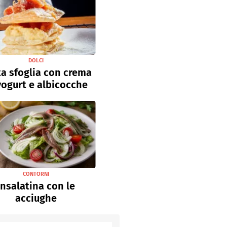
DOLCI
a sfoglia con crema
yogurt e albicocche
CONTORNI
Insalatina con le
acciughe