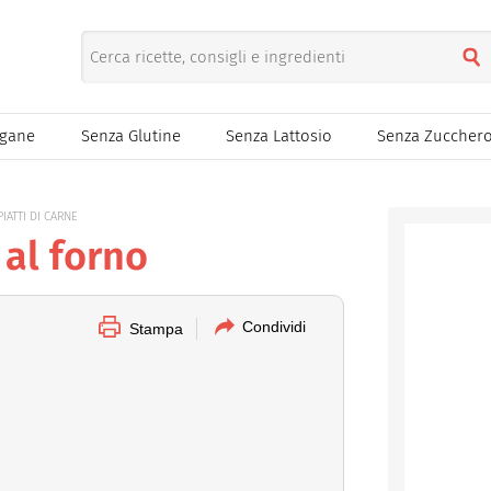
egane
Senza Glutine
Senza Lattosio
Senza Zuccher
IATTI DI CARNE
 al forno
Condividi
Stampa