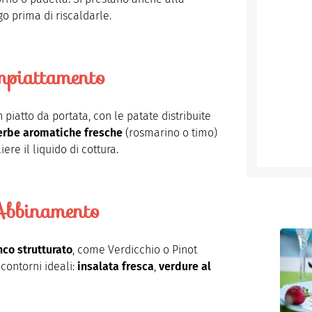
igo prima di riscaldarle.
mpiattamento
 piatto da portata, con le patate distribuite
erbe aromatiche fresche
(rosmarino o timo)
ere il liquido di cottura.
bbinamento
nco strutturato
, come Verdicchio o Pinot
contorni ideali:
insalata fresca
,
verdure al