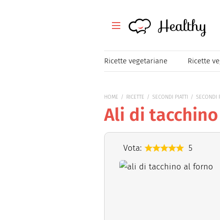
Healthy
Healthy
Tutte le ricette
Ricette vegetariane
Ricette v
Festività
HOME
RICETTE
SECONDI PIATTI
SECONDI P
Ricette veloci
Ali di tacchino
Magazine
Vota:
5
Mangiare Sano
Healthy
Consigli