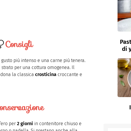
Consigli
Past
di 
gusto più intenso e una carne più tenera.
 strato per una cottura omogenea. Il
 dona la classica
crosticina
croccante e
onservazione
ifero per
2 giorni
in contenitore chiuso e
orno o padella. Si prestano anche alla