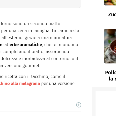
Zuc
 forno sono un secondo piatto
per una cena in famiglia. La carne resta
 all’esterno, grazie a una marinatura
le
ed
erbe aromatiche
, che le infondono
le completano il piatto, assorbendo i
 dolcezza e morbidezza al contorno. o il
na versione gourmet.
Poll
re ricetta con il tacchino, come il
la 
chino alla melagrana
per una versione
ator" che crea ricette originali e coinvolgenti.