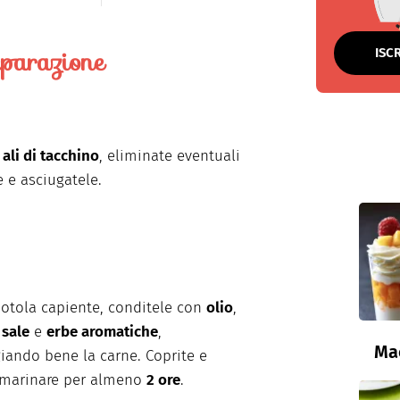
parazione
ISC
e
ali di tacchino
, eliminate eventuali
 e asciugatele.
iotola capiente, conditele con
olio
,
,
sale
e
erbe aromatiche
,
Ma
ando bene la carne. Coprite e
 marinare per almeno
2 ore
.