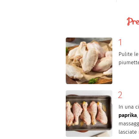
Pre
Pulite l
piumette
In una c
paprika
massaggi
lasciate