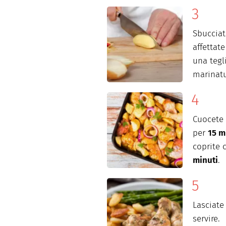
Sbucciat
affettate
una tegli
marinatu
Cuocete 
per
15 m
coprite
minuti
.
Lasciat
servire.