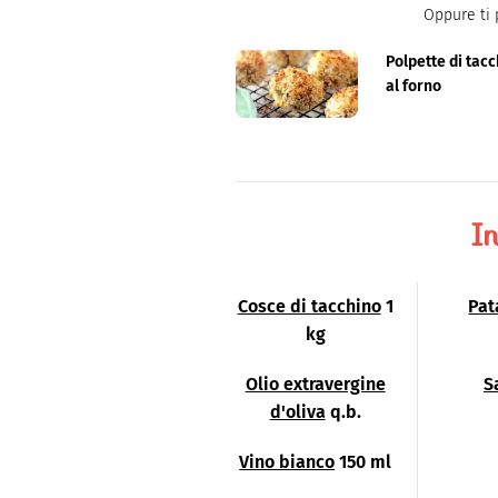
Oppure ti 
Polpette di tac
al forno
In
Cosce di tacchino
1
Pat
kg
Olio extravergine
S
d'oliva
q.b.
Vino bianco
150 ml