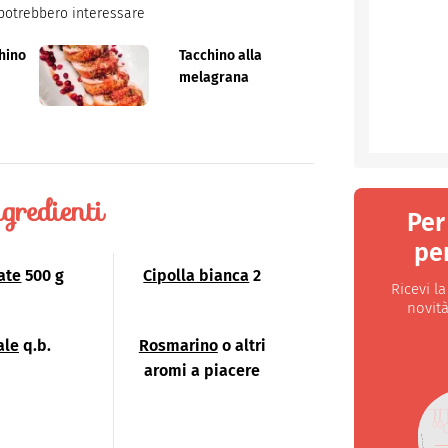
potrebbero interessare
chino
Tacchino alla
melagrana
gredienti
Per
per
ate
500 g
Cipolla bianca
2
Ricevi l
novità
ale
q.b.
Rosmarino
o altri
aromi a piacere