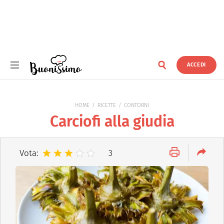
ACCEDI
Buonissimo
HOME
RICETTE
CONTORNI
Carciofi alla giudia
Vota:
3