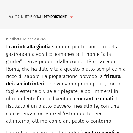
VALORI NUTRIZIONALI
PER PORZIONE
Pubblicato:
12 Febbraio 2025
I
carciofi alla giudia
sono un piatto simbolo della
gastronomia ebraico-romanesca. Il nome “alla
giudia” deriva proprio dalla comunità ebraica di
Roma, che ha dato vita a questo piatto semplice ma
ricco di sapore. La preparazione prevede la
frittura
dei carciofi interi
, che vengono prima puliti, con le
foglie esterne divise e ripiegate, e poi immersi in
olio bollente fino a diventare
croccanti e dorati
. Il
risultato è un piatto davvero irresistibile, con una
consistenza croccante all’esterno e tenera
all’interno, ottimo come antipasto o contorno.
La ricetta dei carciofi alla giudia è
molto semplice
,