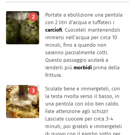
Portate a ebollizione una pentola
con 2 litri d’acqua e tuffateci i
carciofi
. Cuoceteli mantenendoli
immersi nell’acqua per circa 10
minuti, fino a quando non
saranno parzialmente cotti.
Questo passaggio aiuterà a
renderli più
morbidi
prima della
frittura.
Scolate bene e immergeteli, con
la testa rivolta verso il basso, in
una pentola con olio ben caldo.
Fate attenzione agli schizzi!
Lasciate cuocere per circa 3-4
minuti, poi girateli e immergeteli
di nuovo con il gambo sotto per