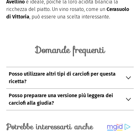
Avellino
è ideale, poiché la loro acidità bilancia la
ricchezza del piatto. Un vino rosato, come un
Cerasuolo
di Vittoria
, può essere una scelta interessante.
Domande frequenti
Posso utilizzare altri tipi di carciofi per questa
ricetta?
Sebbene i
carciofi romani
siano ideali per la ricetta
Posso preparare una versione più leggera dei
dei carciofi alla giudia, potete usare anche altre
carciofi alla giudia?
varietà, come i carciofi
spinosi
o i carciofi
violetti
.
Se volete una versione più leggera,
potete cuocere i
Assicuratevi che siano freschi e teneri per ottenere il
carciofi in forno
invece di friggerli. Passateli in un po’
miglior risultato.
di olio d’oliva e cuoceteli a 200°C finché non
diventano croccanti. Anche se non saranno