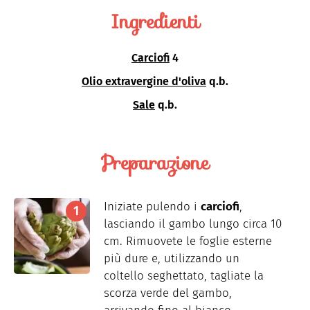
Ingredienti
Carciofi
4
Olio extravergine d'oliva
q.b.
Sale
q.b.
Preparazione
Iniziate pulendo i
carciofi
,
lasciando il gambo lungo circa 10
cm. Rimuovete le foglie esterne
più dure e, utilizzando un
coltello seghettato, tagliate la
scorza verde del gambo,