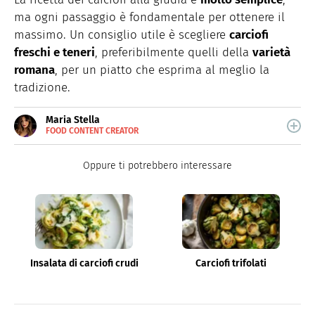
ma ogni passaggio è fondamentale per ottenere il
massimo. Un consiglio utile è scegliere
carciofi
freschi e teneri
, preferibilmente quelli della
varietà
romana
, per un piatto che esprima al meglio la
tradizione.
Maria Stella
FOOD CONTENT CREATOR
E-
Gastronauta e creativa, dal 2021 con
MAIL
@burrataepistacchi ha trasformato la sua passione in
INSTAGRAM
Oppure ti potrebbero interessare
un lavoro.
Insalata di carciofi crudi
Carciofi trifolati