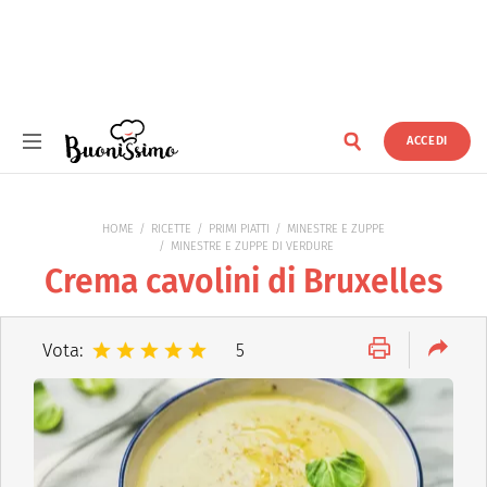
ACCEDI
Buonissimo
HOME
RICETTE
PRIMI PIATTI
MINESTRE E ZUPPE
MINESTRE E ZUPPE DI VERDURE
Crema cavolini di Bruxelles
Vota:
5