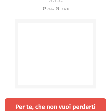
padella...
FACILE
1h 20m
Per te, che non vuoi perderti