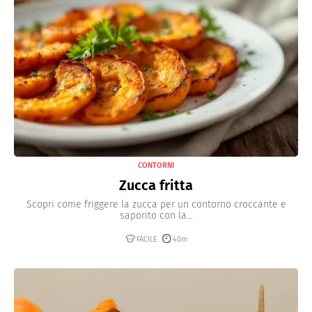
CONTORNI
Zucca fritta
Scopri come friggere la zucca per un contorno croccante e
saporito con la...
FACILE
40m