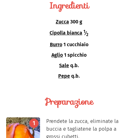
Ingredienti
Zucca
300 g
1
Cipolla bianca
⁄
2
Burro
1 cucchiaio
Aglio
1 spicchio
Sale
q.b.
Pepe
q.b.
Preparazione
Prendete la zucca, eliminate la
buccia e tagliatene la polpa a
grossi cubetti.