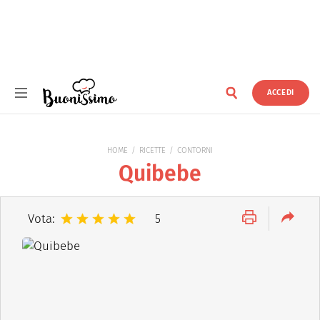
ACCEDI
Buonissimo
HOME
RICETTE
CONTORNI
Quibebe
Vota:
5