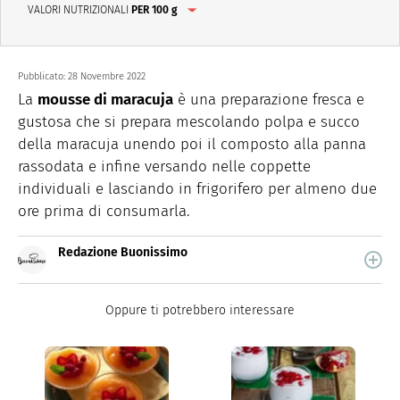
VALORI NUTRIZIONALI
PER 100 g
Pubblicato:
28 Novembre 2022
La
mousse di maracuja
è una preparazione fresca e
gustosa che si prepara mescolando polpa e succo
della maracuja unendo poi il composto alla panna
rassodata e infine versando nelle coppette
individuali e lasciando in frigorifero per almeno due
ore prima di consumarla.
Redazione Buonissimo
Buonissimo è il magazine di cucina di Italiaonline nel
quale trovi idee veloci, facili e spiegate passo passo.
Oppure ti potrebbero interessare