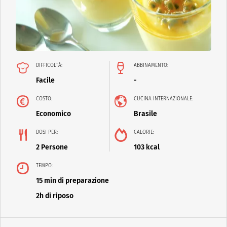
DIFFICOLTÀ:
ABBINAMENTO:
Facile
-
COSTO:
CUCINA INTERNAZIONALE:
Economico
Brasile
DOSI PER:
CALORIE:
2 Persone
103 kcal
TEMPO:
15 min di preparazione
2h di riposo