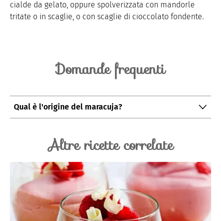
cialde da gelato, oppure spolverizzata con mandorle
tritate o in scaglie, o con scaglie di cioccolato fondente.
Domande frequenti
Qual è l'origine del maracuja?
La maracuja, anche detta "frutto della passione", è
originario del Brasile ma viene coltivato anche in altri
Altre ricette correlate
paesi a clima tropicale e subtropicale.