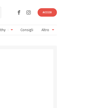
ACCEDI
lthy
Consigli
Altro
Ricette vegetariane
Ingredienti
Ricette vegane
Vini & Birre
Senza glutine
Cucina regionale
Senza lattosio
Cucina internazionale
Senza zucchero
Esperti
Senza burro
Contatti
Senza lievito