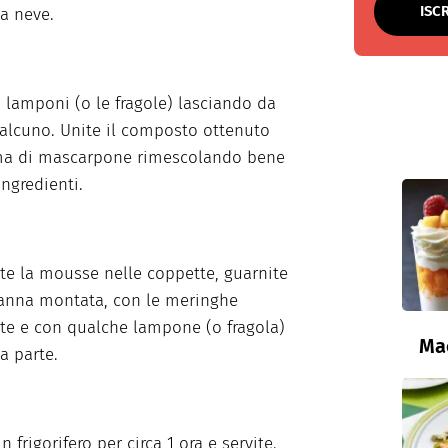
ISC
a neve.
 i lamponi (o le fragole) lasciando da
alcuno. Unite il composto ottenuto
ema di mascarpone rimescolando bene
 ingredienti.
ite la mousse nelle coppette, guarnite
anna montata, con le meringhe
ate e con qualche lampone (o fragola)
Ma
a parte.
n frigorifero per circa 1 ora e servite.