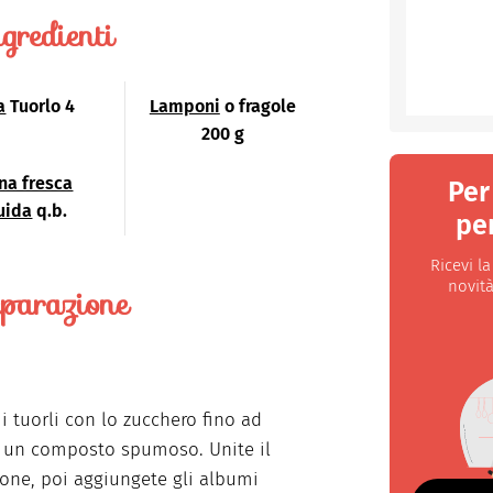
gredienti
a
Tuorlo 4
Lamponi
o fragole
200 g
na fresca
Per
uida
q.b.
per
Ricevi l
novità
parazione
i tuorli con lo zucchero fino ad
 un composto spumoso. Unite il
ne, poi aggiungete gli albumi