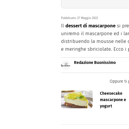
Pubblicato:
27 Maggio 2022
Il
dessert di mascarpone
si pr
uniremo il mascarpone ed i la
distribuendo la mousse nelle
e meringhe sbriciolate. Ecco i
Redazione Buonissimo
Buonissimo è il magazine di cu
facili e spiegate passo passo.
Oppure ti 
Cheesecake
mascarpone e
yogurt