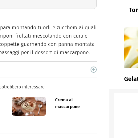
Tor
epara montando tuorli e zucchero ai quali
mponi frullati mescolando con cura e
 coppette guarnendo con panna montata
 passaggi per il dessert di mascarpone.
cina di Italiaonline nel quale trovi idee veloci,
Gela
potrebbero interessare
Crema al
mascarpone