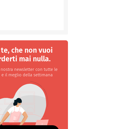
 te, che non vuoi
derti mai nulla.
a nostra newsletter con tutte le
 e il meglio della settimana