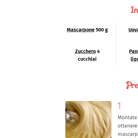
In
Mascarpone
500 g
Uov
Zucchero
4
Pan
cucchiai
liq
Pre
Montate 
ottenere
mascarpo