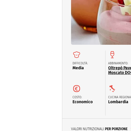
Dolci
Pasqua
San Val
DIFFICOLTÀ:
ABBINAMENTO:
Media
Oltrepò Pav
Moscato DO
COSTO:
CUCINA REGIONA
Economico
Lombardia
VALORI NUTRIZIONALI
PER PORZIONE