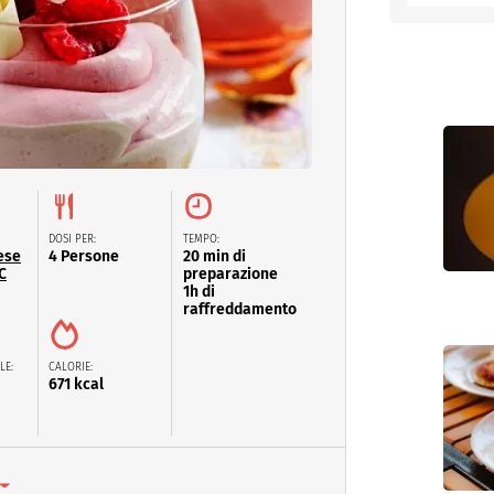
entino
DOSI PER:
TEMPO:
ese
4 Persone
20 min di
C
preparazione
1h di
raffreddamento
LE:
CALORIE:
671 kcal