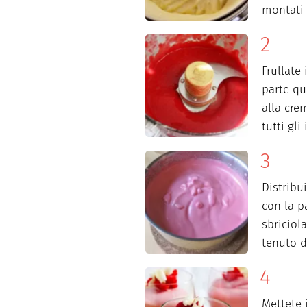
montati 
Frullate
parte qu
alla cr
tutti gli
Distribu
con la p
sbriciol
tenuto d
Mettete i