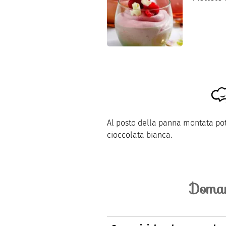
Al posto della panna montata potr
cioccolata bianca.
Doman