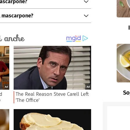
 mascarpone?
ticceria è il mascarpone. Gli utilizzi sono
l mascarpone?
rte, bignè e pasticcini o creare una
to liquido potete addensarlo aggiungendo
otta.
So