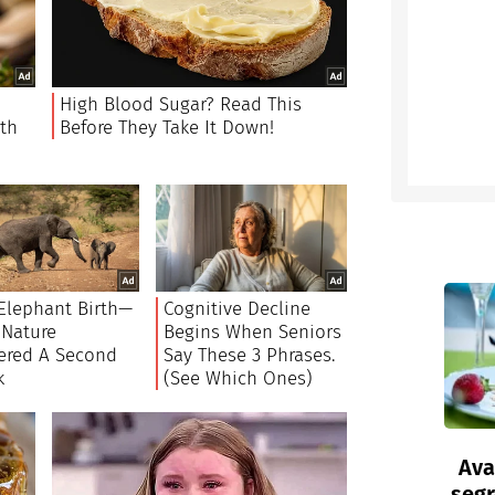
Ava
segr