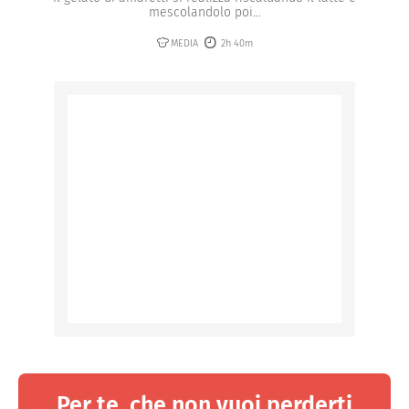
mescolandolo poi...
MEDIA
2h 40m
Per te, che non vuoi perderti