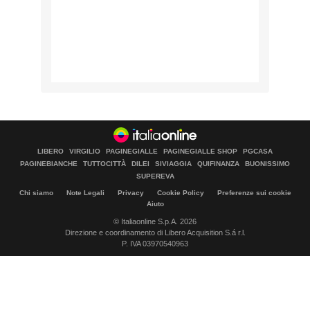
LIBERO
VIRGILIO
PAGINEGIALLE
PAGINEGIALLE SHOP
PGCASA
PAGINEBIANCHE
TUTTOCITTÀ
DILEI
SIVIAGGIA
QUIFINANZA
BUONISSIMO
SUPEREVA
Chi siamo
Note Legali
Privacy
Cookie Policy
Preferenze sui cookie
Aiuto
© Italiaonline S.p.A. 2026
Direzione e coordinamento di Libero Acquisition S.á r.l.
P. IVA 03970540963