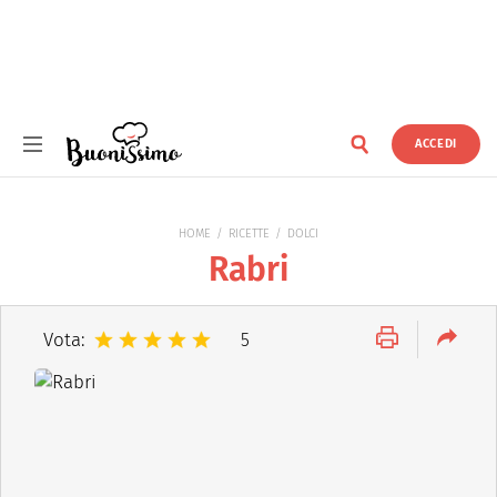
ACCEDI
Buonissimo
HOME
RICETTE
DOLCI
Rabri
Vota:
5