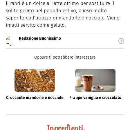
Il rabri è un dolce al latte ottimo per sostituire il
solito gelato nel periodo estivo, e reso molto
saporito dall’utilizzo di mandorle e nocciole. Viene
infatti servito come gelato.
Redazione Buonissimo
Buonissimo è il magazine di cucina di Italiaonline nel
quale trovi idee veloci, facili e spiegate passo passo.
Oppure ti potrebbero interessare
Croccante mandorle e nocciole
Frappè vaniglia e cioccolato
Ingredienti