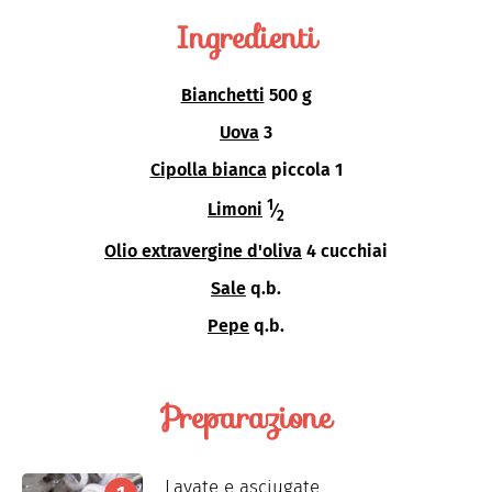
Ingredienti
Bianchetti
500 g
Uova
3
Cipolla bianca
piccola 1
1
Limoni
⁄
2
Olio extravergine d'oliva
4 cucchiai
Sale
q.b.
Pepe
q.b.
Preparazione
Lavate e asciugate