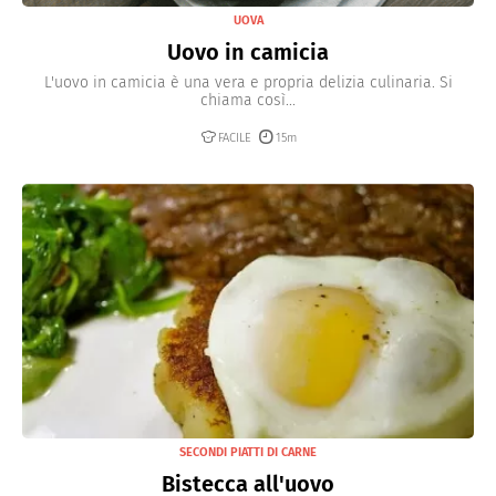
UOVA
Uovo in camicia
L'uovo in camicia è una vera e propria delizia culinaria. Si
chiama così...
FACILE
15m
SECONDI PIATTI DI CARNE
Bistecca all'uovo