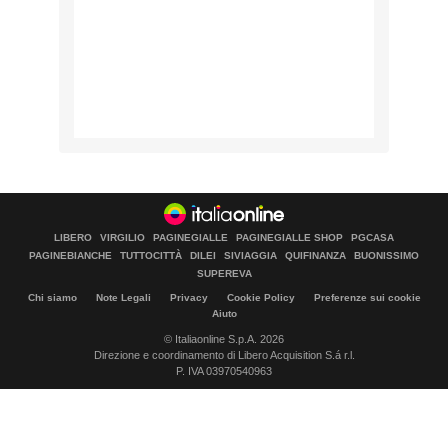
LIBERO
VIRGILIO
PAGINEGIALLE
PAGINEGIALLE SHOP
PGCASA
PAGINEBIANCHE
TUTTOCITTÀ
DILEI
SIVIAGGIA
QUIFINANZA
BUONISSIMO
SUPEREVA
Chi siamo
Note Legali
Privacy
Cookie Policy
Preferenze sui cookie
Aiuto
© Italiaonline S.p.A. 2026
Direzione e coordinamento di Libero Acquisition S.á r.l.
P. IVA 03970540963