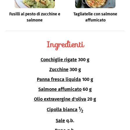
Fusilli al pesto di zucchine e
Tagliatelle con salmone
salmone
affumicato
Ingredienti
Conchiglie rigate
300 g
Zucchine
300 g
Panna fresca liquida
100 g
Salmone affumicato
60 g
Olio extravergine d'oliva
20 g
1
Cipolla bianca
⁄
2
Sale
q.b.