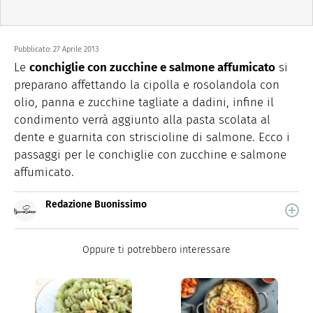
Pubblicato:
27 Aprile 2013
Le
conchiglie con zucchine e salmone affumicato
si
preparano affettando la cipolla e rosolandola con
olio, panna e zucchine tagliate a dadini, infine il
condimento verrà aggiunto alla pasta scolata al
dente e guarnita con striscioline di salmone. Ecco i
passaggi per le conchiglie con zucchine e salmone
affumicato.
Redazione Buonissimo
Buonissimo è il magazine di cucina di Italiaonline nel
quale trovi idee veloci, facili e spiegate passo passo.
Oppure ti potrebbero interessare