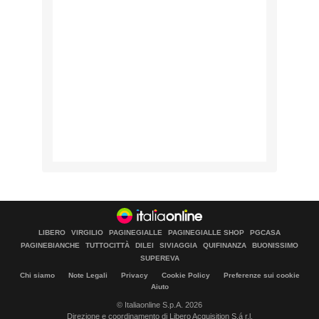
LIBERO
VIRGILIO
PAGINEGIALLE
PAGINEGIALLE SHOP
PGCASA
PAGINEBIANCHE
TUTTOCITTÀ
DILEI
SIVIAGGIA
QUIFINANZA
BUONISSIMO
SUPEREVA
Chi siamo
Note Legali
Privacy
Cookie Policy
Preferenze sui cookie
Aiuto
© Italiaonline S.p.A. 2026
Direzione e coordinamento di Libero Acquisition S.á r.l.