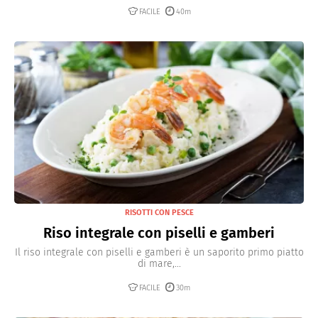
FACILE
40m
RISOTTI CON PESCE
Riso integrale con piselli e gamberi
Il riso integrale con piselli e gamberi è un saporito primo piatto
di mare,...
FACILE
30m