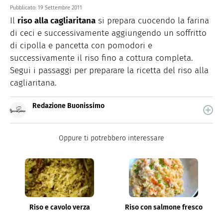
Pubblicato:
19 Settembre 2011
Il
riso alla cagliaritana
si prepara cuocendo la farina
di ceci e successivamente aggiungendo un soffritto
di cipolla e pancetta con pomodori e
successivamente il riso fino a cottura completa.
Segui i passaggi per preparare la ricetta del riso alla
cagliaritana.
Redazione Buonissimo
Buonissimo è il magazine di cucina di Italiaonline nel
quale trovi idee veloci, facili e spiegate passo passo.
Oppure ti potrebbero interessare
Riso e cavolo verza
Riso con salmone fresco