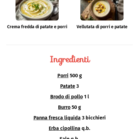
Crema fredda di patate e porri
Vellutata di porri e patate
Ingredienti
Porri
500 g
Patate
3
Brodo di pollo
1 l
Burro
50 g
Panna fresca liquida
3 bicchieri
Erba cipollina
q.b.
Sale
q.b.