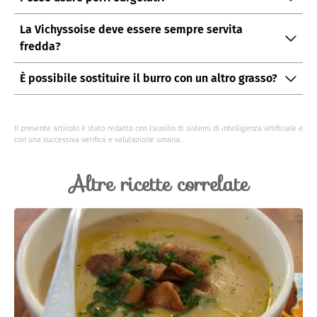
Sì, i porri surgelati possono essere utilizzati, ma
La Vichyssoise deve essere sempre servita
scongelateli e scolateli bene prima di cuocerli.
fredda?
Tradizionalmente sì, ma può essere gustata anche
È possibile sostituire il burro con un altro grasso?
calda nei mesi più freddi.
Certamente, l'olio d'oliva o il burro chiarificato sono
ottime alternative per chi preferisce evitare il burro
Il presente articolo è stato redatto con l’ausilio di sistemi di intelligenza artificiale e
tradizionale.
con una successiva verifica e valutazione umana.
Altre ricette correlate