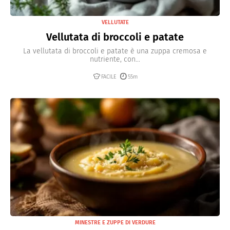
VELLUTATE
Vellutata di broccoli e patate
La vellutata di broccoli e patate è una zuppa cremosa e
nutriente, con...
FACILE
55m
MINESTRE E ZUPPE DI VERDURE