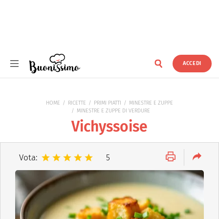
ACCEDI
Buonissimo
HOME
RICETTE
PRIMI PIATTI
MINESTRE E ZUPPE
MINESTRE E ZUPPE DI VERDURE
Vichyssoise
Vota:
5