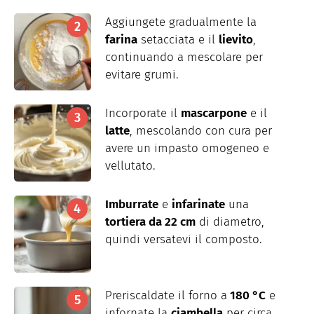
Aggiungete gradualmente la
farina
setacciata e il
lievito
,
continuando a mescolare per
evitare grumi.
Incorporate il
mascarpone
e il
latte
, mescolando con cura per
avere un impasto omogeneo e
vellutato.
Imburrate
e
infarinate
una
tortiera da 22 cm
di diametro,
quindi versatevi il composto.
Preriscaldate il forno a
180 °C
e
infornate la
ciambella
per circa