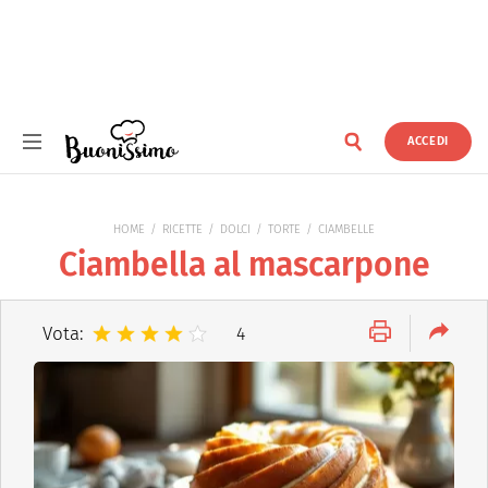
ACCEDI
Buonissimo
HOME
RICETTE
DOLCI
TORTE
CIAMBELLE
Ciambella al mascarpone
Vota:
4