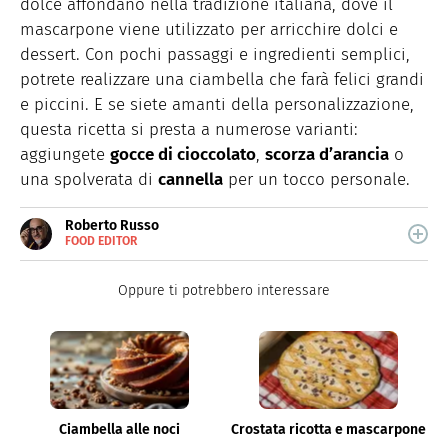
dolce affondano nella tradizione italiana, dove il
mascarpone viene utilizzato per arricchire dolci e
dessert. Con pochi passaggi e ingredienti semplici,
potrete realizzare una ciambella che farà felici grandi
e piccini. E se siete amanti della personalizzazione,
questa ricetta si presta a numerose varianti:
aggiungete
gocce di cioccolato
,
scorza d’arancia
o
una spolverata di
cannella
per un tocco personale.
Roberto Russo
FOOD EDITOR
E-
Roberto Russo unisce la passione per libri e cucina. Ha
MAIL
pubblicato vari libri di cucina e collabora con foodblog.
LINKEDIN
Oppure ti potrebbero interessare
Ciambella alle noci
Crostata ricotta e mascarpone