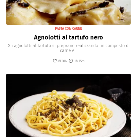
PASTA CON CARNE
Agnolotti al tartufo nero
Gli agnolotti al tartufo si preprano realizzando un composto di
carne e...
MEDIA
1h 15m