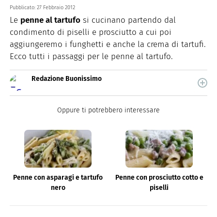
Pubblicato:
27 Febbraio 2012
Le
penne al tartufo
si cucinano partendo dal
condimento di piselli e prosciutto a cui poi
aggiungeremo i funghetti e anche la crema di tartufi.
Ecco tutti i passaggi per le penne al tartufo.
Redazione Buonissimo
Buonissimo è il magazine di cucina di Italiaonline nel
quale trovi idee veloci, facili e spiegate passo passo.
Oppure ti potrebbero interessare
Penne con asparagi e tartufo
Penne con prosciutto cotto e
nero
piselli