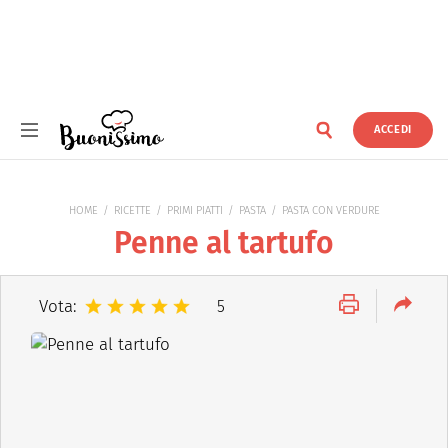
ACCEDI
Buonissimo
HOME
RICETTE
PRIMI PIATTI
PASTA
PASTA CON VERDURE
Penne al tartufo
Vota:
5