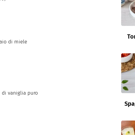
To
iaio di miele
o di vaniglia puro
Spa