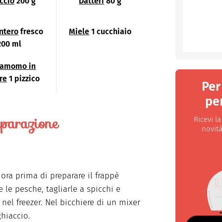
ccio
200 g
Datteri
80 g
intero
fresco
Miele
1 cucchiaio
200 ml
damomo in
re
1 pizzico
Per
per
parazione
Ricevi l
novità
ora prima di preparare il frappè
e le pesche, tagliarle a spicchi e
 nel freezer. Nel bicchiere di un mixer
ghiaccio.