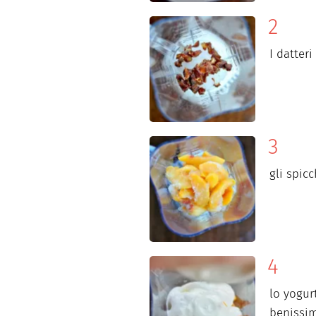
I datteri
gli spic
lo yogur
benissi