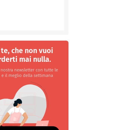
 te, che non vuoi
derti mai nulla.
a nostra newsletter con tutte le
 e il meglio della settimana