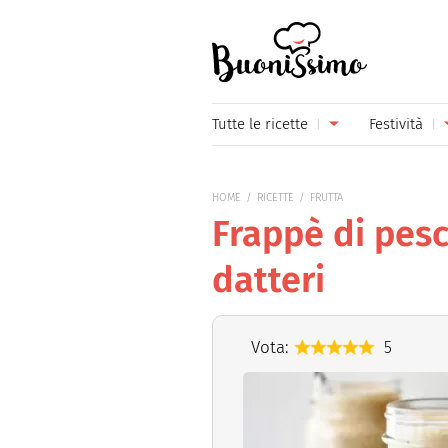
Buonissimo
Tutte le ricette
Festività
Antipasti
Capoda
HOME
RICETTE
FRUTTA
Primi piatti
Carneva
Frappè di pesc
Secondi piatti
Festa d
datteri
Piatti unici
Festa d
Contorni
Festa d
Vota:
5
Formaggi
Hallow
Frutta
Natale