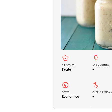
Dolci
Pasqua
San Val
DIFFICOLTÀ:
ABBINAMENTO:
Facile
-
COSTO:
CUCINA REGIONA
Economico
-