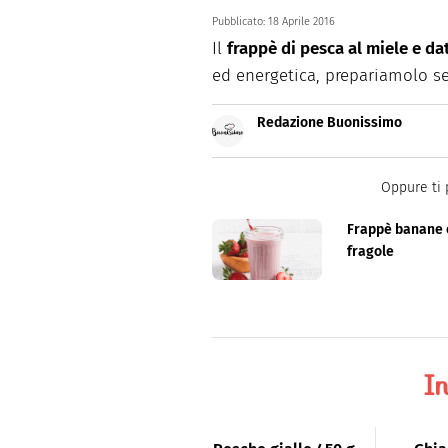
Pubblicato:
18 Aprile 2016
Il
frappè di pesca al miele e dat
ed energetica, prepariamolo s
Redazione Buonissimo
Buonissimo è il magazine di cu
facili e spiegate passo passo.
Oppure ti 
Frappè banane 
fragole
In