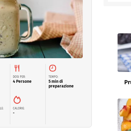
entino
DOSI PER:
TEMPO:
Pr
4 Persone
5 min di
preparazione
LE:
CALORIE:
-