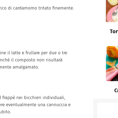
zzico di cardamomo tritato finemente.
Tor
ine il latte e frullare per due o tre
inchè il composto non risultarà
amente amalgamato.
C
l frappè nei bicchieri individuali,
ere eventualmente una cannuccia e
ubito.