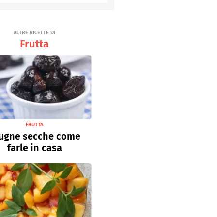
Senza uova
Ricette light
ALTRE RICETTE DI
Frutta
FRUTTA
ugne secche come
farle in casa