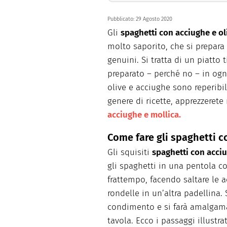
Pubblicato:
29 Agosto 2020
Gli
spaghetti con acciughe e ol
molto saporito, che si prepara
genuini. Si tratta di un piatto
preparato – perché no – in ogn
olive e acciughe sono reperibi
genere di ricette, apprezzeret
acciughe e mollica.
Come fare gli spaghetti c
Gli squisiti
spaghetti con acciu
gli spaghetti in una pentola c
frattempo, facendo saltare le a
rondelle in un’altra padellina.
condimento e si farà amalgamar
tavola. Ecco i passaggi illustrat