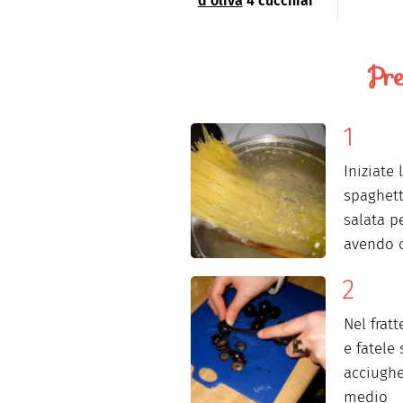
d'oliva
4 cucchiai
Pre
Iniziate
spaghett
salata p
avendo c
Nel frat
e fatele
acciughe 
medio