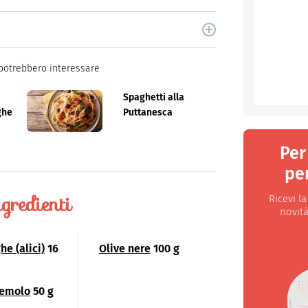
cina di Italiaonline nel quale trovi idee veloci,
potrebbero interessare
Spaghetti alla
ghe
Puttanesca
Per
per
gredienti
Ricevi l
novità
he (alici)
16
Olive nere
100 g
zemolo
50 g