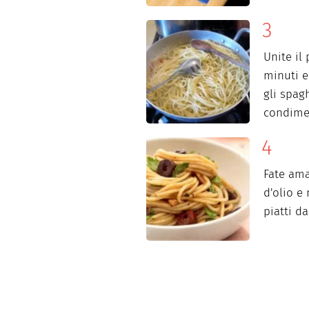
Unite il
minuti e
gli spagh
condime
Fate ama
d'olio e
piatti d