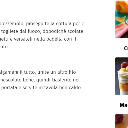
 prezzemolo, proseguite la cottura per 2
 togliete dal fuoco, dopodiché scolate
etti e versateli nella padella con il
nto
C
lgamare il tutto, unite un altro filo
 mescolate bene, quindi trasferite nei
a portata e servite in tavola ben caldo
Ma