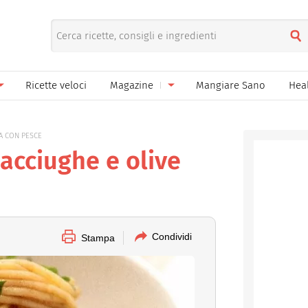
Ricette veloci
Magazine
Mangiare Sano
Hea
nno
Gelati
News
A CON PESCE
le
Pane pizza focacce
acciughe e olive
ella Donna
Salse e sughi
ella Mamma
Marmellate e confetture
el Papà
Conserve
Condividi
Stampa
een
Ricette di base
Bevande