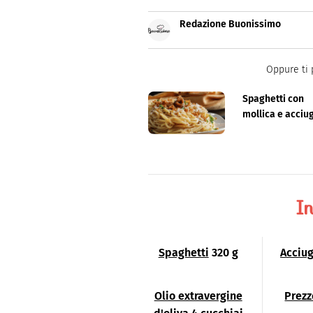
Redazione Buonissimo
Buonissimo è il magazine di cu
facili e spiegate passo passo.
Oppure ti 
Spaghetti con
mollica e acciu
In
Spaghetti
320 g
Acciug
Olio extravergine
Prez