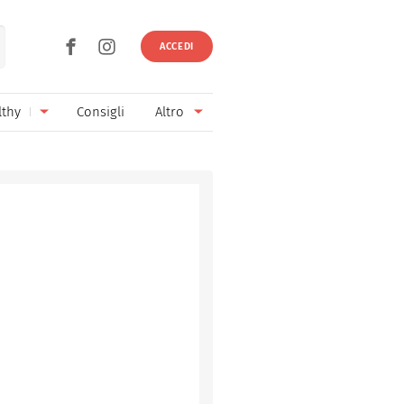
ACCEDI
lthy
Consigli
Altro
Ricette vegetariane
Ingredienti
Ricette vegane
Vini & Birre
Senza glutine
Cucina regionale
Senza lattosio
Cucina internazionale
Senza zucchero
Esperti
Senza burro
Contatti
Senza lievito