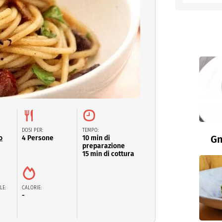
entino
DOSI PER:
TEMPO:
Gn
o
4 Persone
10 min di
preparazione
15 min di cottura
LE:
CALORIE:
-