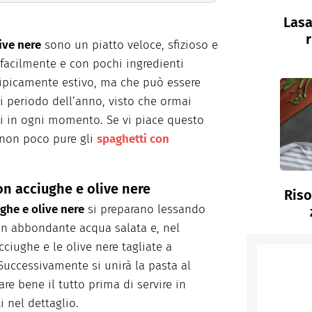
Lasa
r
ive nere
sono un piatto veloce, sfizioso e
 facilmente e con pochi ingredienti
 tipicamente estivo, ma che può essere
i periodo dell’anno, visto che ormai
li in ogni momento. Se vi piace questo
e non poco pure gli
spaghetti con
on acciughe e olive nere
Riso
ghe e olive nere
si preparano lessando
on abbondante acqua salata e, nel
cciughe e le olive nere tagliate a
 Successivamente si unirà la pasta al
e bene il tutto prima di servire in
i nel dettaglio.