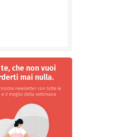
 te, che non vuoi
derti mai nulla.
a nostra newsletter con tutte le
 e il meglio della settimana