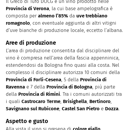
Il Greco di Tufo DOCG è un vino prodotto nelle
Provincia di Verona
, la cui base ampelografica è
composta per
almeno l’85%
da
uve trebbiano
romagnolo
, con eventuale aggiunta di altri vitigni
d’uve bianche di produzione locale, eccetto l’albana.
Aree di produzione
L’area di produzione consentita dal disciplinare del
vino è compresa nell’area della fascia appenninica,
estendendosi da Bologna fino quasi alla costa. Nel
complesso il disciplinare autorizza 10 comuni della
Provincia di Forlì-Cesena
, 5 della
Provincia di
Ravenna
e 7 della
Provincia di Bologna
, più parte
della
Provincia di Rimini
. Tra i comuni autorizzati tra
i quali
Castrocaro
Terme
,
Brisighella
,
Bertinoro
,
Savignano sul Rubicone
,
Castel San Pietro
e
Dozza
.
Aspetto e gusto
Alla vista il vino si presena di
colore giallo