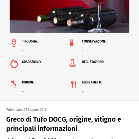
TIPOLOGIA:
CONSERVAZIONE:
-
-
GRADAZIONE:
DEGUSTAZIONE:
-
-
ORIGINE:
ABBINAMENTI:
-
-
Pubblicato:
03 Maggio 2018
Greco di Tufo DOCG, origine, vitigno e
principali informazioni