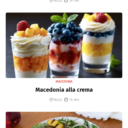
FACILE
3h 15m
MACEDONIA
Macedonia alla crema
FACILE
1h 30m