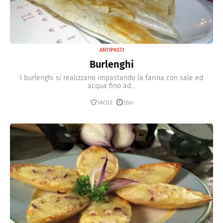
ANTIPASTI
Burlenghi
I burlenghi si realizzano impastando la farina con sale ed
acqua fino ad...
FACILE
55m