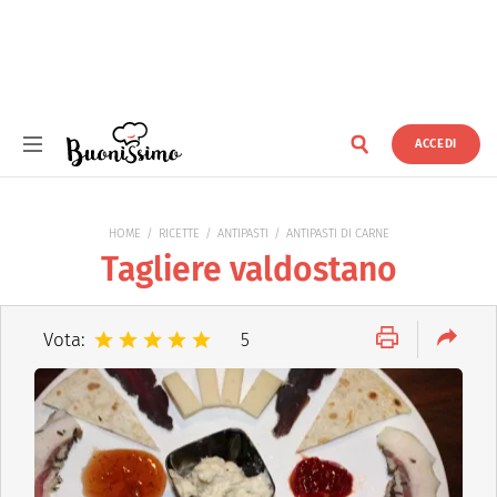
ACCEDI
Buonissimo
HOME
RICETTE
ANTIPASTI
ANTIPASTI DI CARNE
Tagliere valdostano
Vota:
5