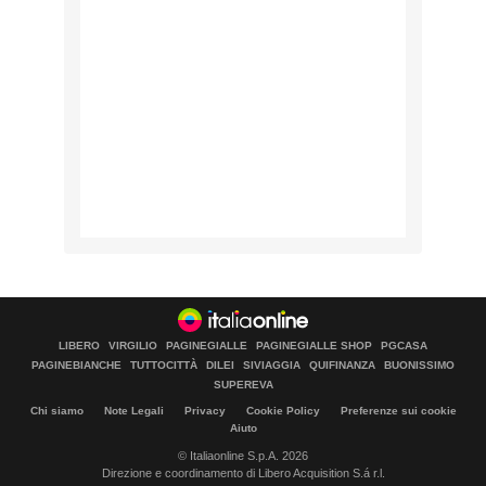
LIBERO
VIRGILIO
PAGINEGIALLE
PAGINEGIALLE SHOP
PGCASA
PAGINEBIANCHE
TUTTOCITTÀ
DILEI
SIVIAGGIA
QUIFINANZA
BUONISSIMO
SUPEREVA
Chi siamo
Note Legali
Privacy
Cookie Policy
Preferenze sui cookie
Aiuto
© Italiaonline S.p.A. 2026
Direzione e coordinamento di Libero Acquisition S.á r.l.