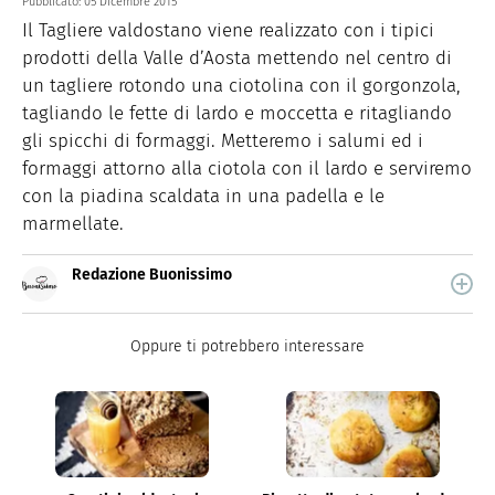
Pubblicato:
05 Dicembre 2015
Il Tagliere valdostano viene realizzato con i tipici
prodotti della Valle d’Aosta mettendo nel centro di
un tagliere rotondo una ciotolina con il gorgonzola,
tagliando le fette di lardo e moccetta e ritagliando
gli spicchi di formaggi. Metteremo i salumi ed i
formaggi attorno alla ciotola con il lardo e serviremo
con la piadina scaldata in una padella e le
marmellate.
Redazione Buonissimo
Buonissimo è il magazine di cucina di Italiaonline nel
quale trovi idee veloci, facili e spiegate passo passo.
Oppure ti potrebbero interessare