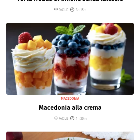
FACILE
3h 15m
MACEDONIA
Macedonia alla crema
FACILE
1h 30m