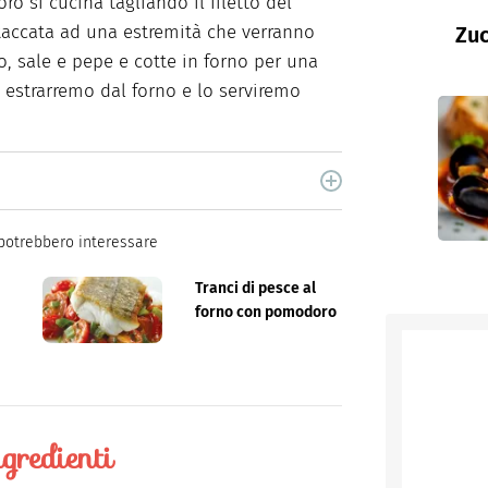
ro si cucina tagliando il filetto del
ttaccata ad una estremità che verranno
Zuc
o, sale e pepe e cotte in forno per una
o estrarremo dal forno e lo serviremo
cina di Italiaonline nel quale trovi idee veloci,
potrebbero interessare
Tranci di pesce al
forno con pomodoro
gredienti