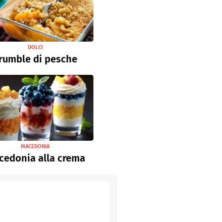
DOLCI
rumble di pesche
MACEDONIA
cedonia alla crema