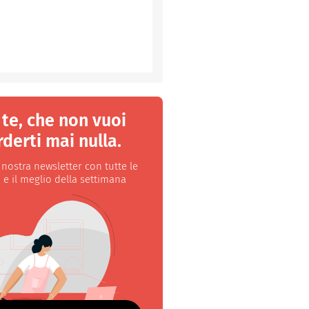
 te, che non vuoi
derti mai nulla.
a nostra newsletter con tutte le
 e il meglio della settimana