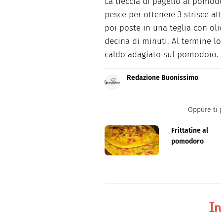
La treccia di pagello al pomodo
pesce per ottenere 3 strisce a
poi poste in una teglia con oli
decina di minuti. Al termine l
caldo adagiato sul pomodoro.
Redazione Buonissimo
Buonissimo è il magazine di cu
facili e spiegate passo passo.
Oppure ti 
Frittatine al
pomodoro
In