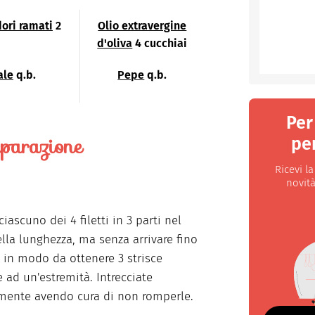
ori ramati
2
Olio extravergine
d'oliva
4 cucchiai
ale
q.b.
Pepe
q.b.
Per
parazione
per
Ricevi l
novità
ciascuno dei 4 filetti in 3 parti nel
lla lunghezza, ma senza arrivare fino
e, in modo da ottenere 3 strisce
e ad un'estremità. Intrecciate
mente avendo cura di non romperle.