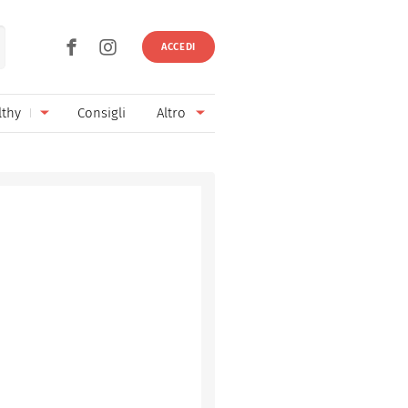
ACCEDI
lthy
Consigli
Altro
Ricette vegetariane
Ingredienti
Ricette vegane
Vini & Birre
Senza glutine
Cucina regionale
Senza lattosio
Cucina internazionale
Senza zucchero
Esperti
Senza burro
Contatti
Senza lievito