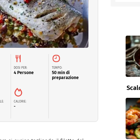
entino
DOSI PER:
TEMPO:
4 Persone
50 min di
preparazione
Scal
LE:
CALORIE:
-