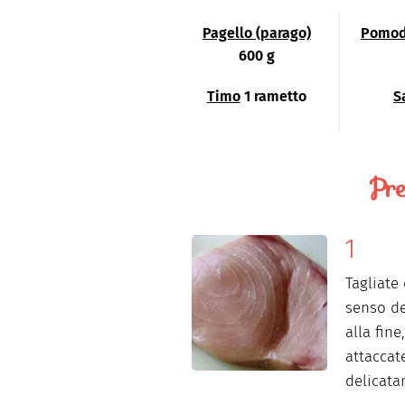
Pagello (parago)
Pomod
600 g
Timo
1 rametto
S
Pre
Tagliate 
senso de
alla fin
attaccat
delicata