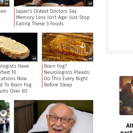
Al
past