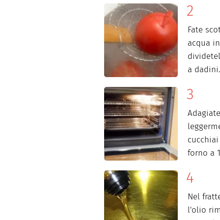
Fate sco
acqua in 
dividetel
a dadini
Adagiate
leggerme
cucchiai
forno a 
Nel frat
l'olio ri