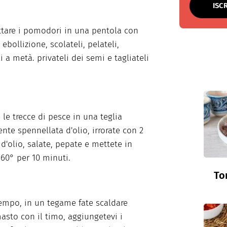
ISC
ttare i pomodori in una pentola con
ebollizione, scolateli, pelateli,
i a metà. privateli dei semi e tagliateli
.
 le trecce di pesce in una teglia
nte spennellata d'olio, irrorate con 2
 d'olio, salate, pepate e mettete in
160° per 10 minuti.
To
tempo, in un tegame fate scaldare
masto con il timo, aggiungetevi i