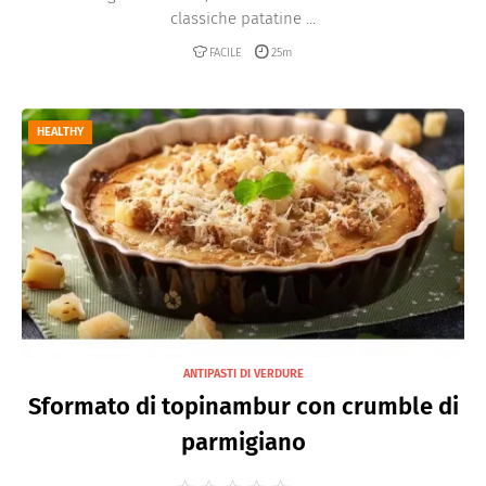
classiche patatine ...
FACILE
25m
HEALTHY
ANTIPASTI DI VERDURE
Sformato di topinambur con crumble di
parmigiano