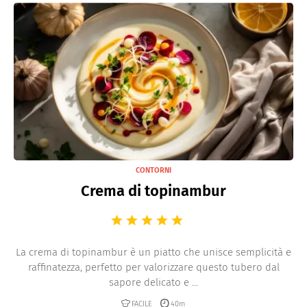
CONTORNI
Crema di topinambur
La crema di topinambur è un piatto che unisce semplicità e
raffinatezza, perfetto per valorizzare questo tubero dal
sapore delicato e ...
FACILE
40m