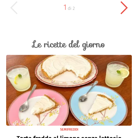
1
di
2
Le ricette del giorno
SEMIFREDDI