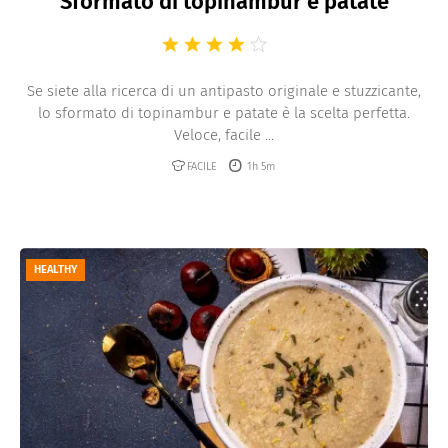
Sformato di topinambur e patate
Se siete alla ricerca di un antipasto originale e stuzzicante,
lo sformato di topinambur e patate è la scelta perfetta.
Veloce, facile ...
FACILE
1h 5m
HEALTHY