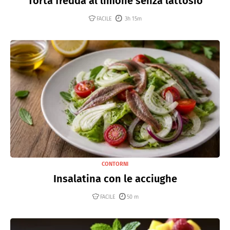
Torta fredda al limone senza lattosio
FACILE
3h 15m
CONTORNI
Insalatina con le acciughe
FACILE
50 m