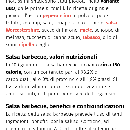
moltissimi snack sono stati prodotti nella
variante
BBQ
, dalle patate ai taralli. La ricetta originale
prevede l’uso di
peperoncino
in polvere, pepe
tritato, ketchup, sale, senape, aceto di mele,
salsa
Worcestershire
, succo di limone,
miele
, sciroppo di
melassa, zucchero di canna scuro,
tabasco
, olio di
semi,
cipolla
e aglio.
Salsa barbecue, valori nutrizionali
In 100 grammi di salsa barbecue troviamo
circa 150
calorie
, con un contenuto pari al 98,2% di
carboidrati, allo 0% di proteine e all’1,8% grassi. Si
tratta di un alimento ricchissimo di vitamine e
antiossidanti, utili per il benessere dell’organismo.
Salsa barbecue, benefici e controindicazioni
La ricetta della salsa barbecue prevede l’uso di tanti
ingredienti benefici per la salute. Contiene, ad
esempio, le vitamine A, C ed E, oltre al selenio, uni