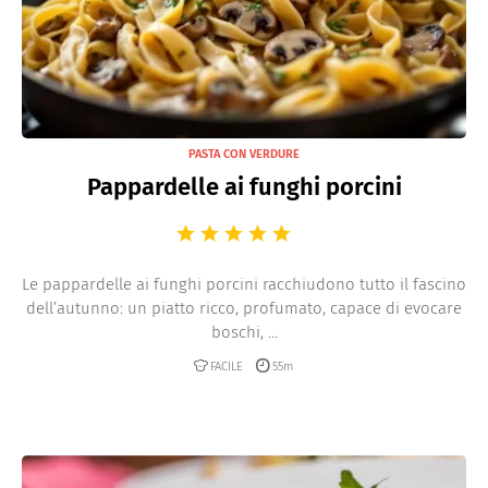
PASTA CON VERDURE
Pappardelle ai funghi porcini
Le pappardelle ai funghi porcini racchiudono tutto il fascino
dell’autunno: un piatto ricco, profumato, capace di evocare
boschi, ...
FACILE
55m