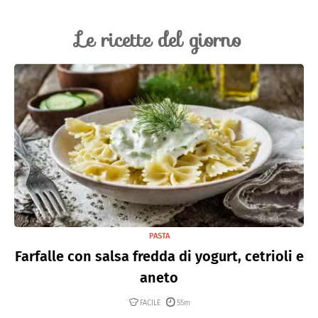
Le ricette del giorno
PASTA
Farfalle con salsa fredda di yogurt, cetrioli e
aneto
FACILE
55m