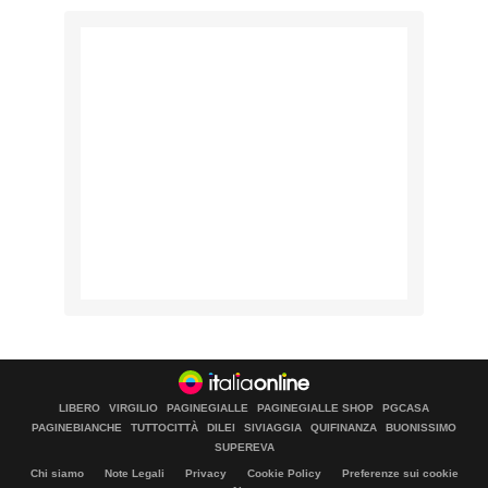
LIBERO
VIRGILIO
PAGINEGIALLE
PAGINEGIALLE SHOP
PGCASA
PAGINEBIANCHE
TUTTOCITTÀ
DILEI
SIVIAGGIA
QUIFINANZA
BUONISSIMO
SUPEREVA
Chi siamo
Note Legali
Privacy
Cookie Policy
Preferenze sui cookie