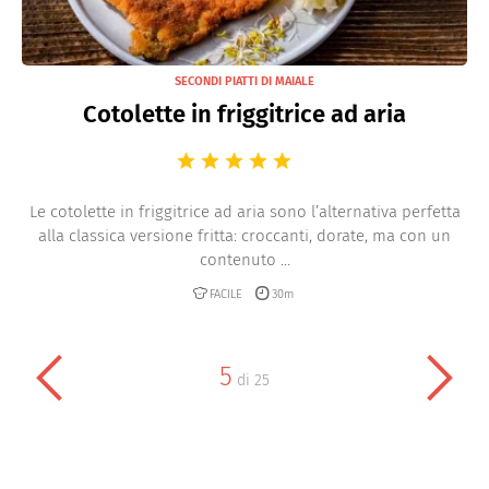
SECONDI PIATTI DI MAIALE
Cotolette in friggitrice ad aria
Le cotolette in friggitrice ad aria sono l’alternativa perfetta
alla classica versione fritta: croccanti, dorate, ma con un
contenuto ...
FACILE
30m
5
di
25