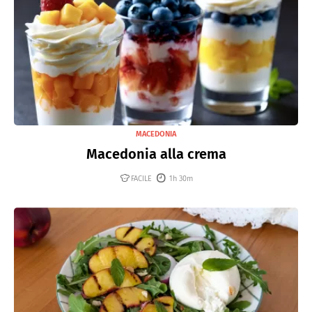
MACEDONIA
Macedonia alla crema
FACILE
1h 30m