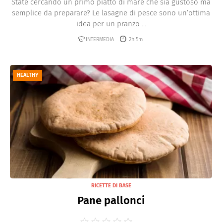
State cercando un primo piatto di mare che sia gustoso ma
semplice da preparare? Le lasagne di pesce sono un’ottima
idea per un pranzo ...
INTERMEDIA
2h 5m
HEALTHY
RICETTE DI BASE
Pane pallonci