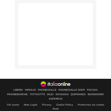
LIBERO
VIRGILIO
PAGINEGIALLE
PAGINEGIALLE SHOP
PGCASA
PAGINEBIANCHE
TUTTOCITTÀ
DILEI
SIVIAGGIA
QUIFINANZA
BUONISSIMO
SUPEREVA
Chi siamo
Note Legali
Privacy
Cookie Policy
Preferenze sui cookie
Aiuto