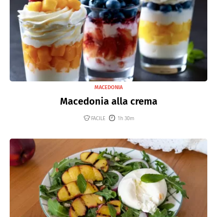
MACEDONIA
Macedonia alla crema
FACILE
1h 30m