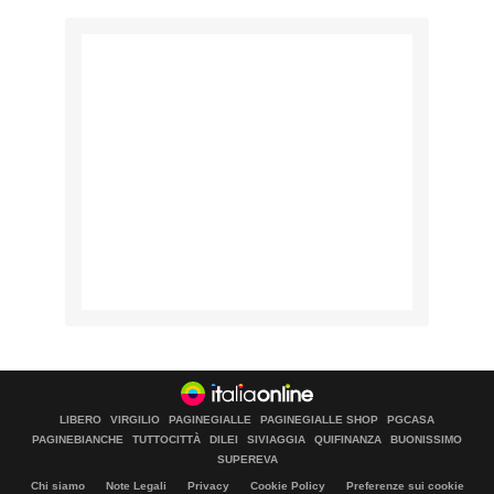
LIBERO
VIRGILIO
PAGINEGIALLE
PAGINEGIALLE SHOP
PGCASA
PAGINEBIANCHE
TUTTOCITTÀ
DILEI
SIVIAGGIA
QUIFINANZA
BUONISSIMO
SUPEREVA
Chi siamo
Note Legali
Privacy
Cookie Policy
Preferenze sui cookie