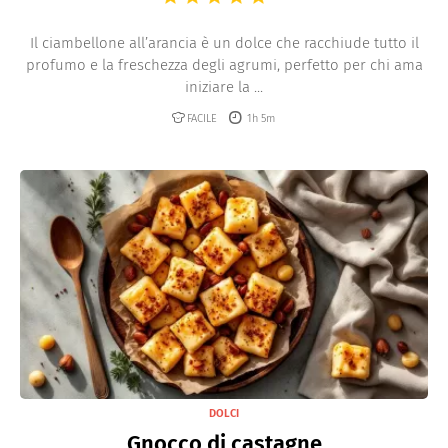
Il ciambellone all’arancia è un dolce che racchiude tutto il
profumo e la freschezza degli agrumi, perfetto per chi ama
iniziare la ...
FACILE
1h 5m
DOLCI
Gnocco di castagne