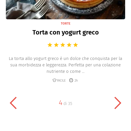
TORTE
Torta con yogurt greco
La torta allo yogurt greco è un dolce che conquista per la
sua morbidezza e leggerezza. Perfetta per una colazione
nutriente o come ...
FACILE
2h
4
di
35