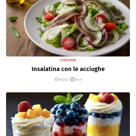
CONTORNI
Insalatina con le acciughe
FACILE
50 m