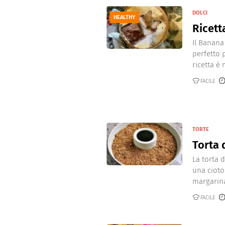
DOLCI
HEALTHY
Ricett
Il Banana
perfetto 
ricetta è 
FACILE
TORTE
Torta 
La torta 
una ciotol
margarina,
FACILE