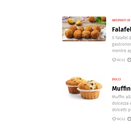
ANTIPASTI D
Falafel
Il falafel
gastronom
mentre ag
FACILE
DOLCI
Muffin
Muffin all
dolcezza d
dolcetti p
FACILE