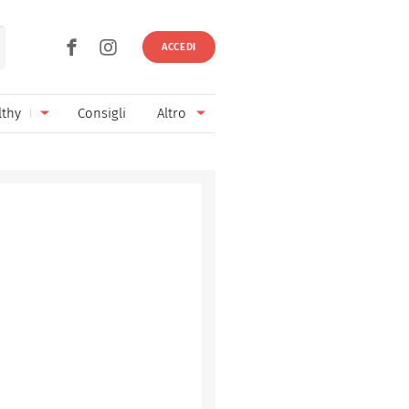
ACCEDI
lthy
Consigli
Altro
Ricette vegetariane
Ingredienti
Ricette vegane
Vini & Birre
Senza glutine
Cucina regionale
Senza lattosio
Cucina internazionale
Senza zucchero
Esperti
Senza burro
Contatti
Senza lievito