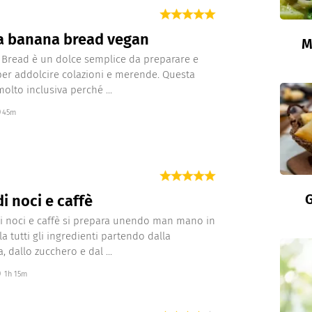
a banana bread vegan
M
 Bread è un dolce semplice da preparare e
per addolcire colazioni e merende. Questa
molto inclusiva perché ...
45m
G
di noci e caffè
di noci e caffè si prepara unendo man mano in
a tutti gli ingredienti partendo dalla
 dallo zucchero e dal ...
1h 15m