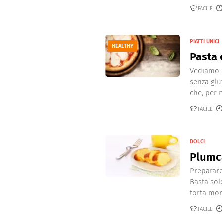
Dolci
Pasqua
FACILE
San Val
PIATTI UNICI
HEALTHY
Pasta 
Vediamo i
senza glut
che, per m
FACILE
DOLCI
Plumc
Preparare
Basta sol
torta mor
FACILE