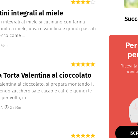
tini integrali al miele
Succ
ni integrali al miele si cucinano con farina
 unita a miele, uova e vanillina e quindi passati
Ecco come ...
Per
40m
per
Ricevi l
novità
a Torta Valentina al cioccolato
Valentina al cioccolato, si prepara montando il
endo zucchero sale cacao e caffè e quindi le
per volta, in ...
IA
2h 40m
ISC