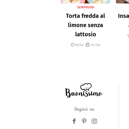
SEMIFREDDI
Torta fredda al
Insa
limone senza
lattosio
FACILE
3h 15m
Seguici su