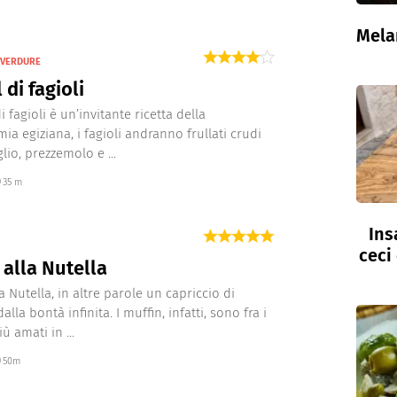
Mela
I VERDURE
 di fagioli
 di fagioli è un’invitante ricetta della
ia egiziana, i fagioli andranno frullati crudi
lio, prezzemolo e ...
35 m
Ins
ceci
 alla Nutella
a Nutella, in altre parole un capriccio di
alla bontà infinita. I muffin, infatti, sono fra i
iù amati in ...
50m