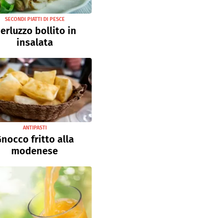
SECONDI PIATTI DI PESCE
erluzzo bollito in
insalata
ANTIPASTI
nocco fritto alla
modenese