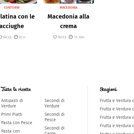
CONTORNI
MACEDONIA
latina con le
Macedonia alla
acciughe
crema
FACILE
50 m
FACILE
1h 30m
Tutte le ricette
Stagioni
Antipasti di
Secondi di
Frutta e Verdura 
Verdure
Verdure
Frutta e Verdura 
Primi Piatti
Secondi di
Frutta e Verdura d
Pesce
Pasta con Pesce
Frutta e Verdura 
Secondi di
Pasta con
Carne