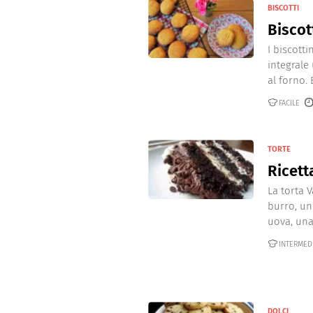
BISCOTTI
Biscot
I biscotti
integrale
al forno. 
FACILE
TORTE
Ricett
La torta 
burro, un
uova, una 
INTERMED
DOLCI