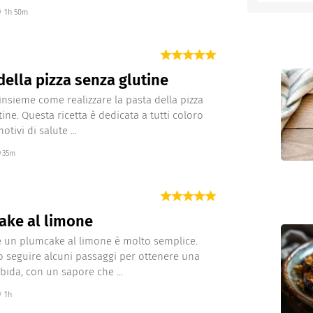
1h 50m
entino
della pizza senza glutine
nsieme come realizzare la pasta della pizza
ine. Questa ricetta è dedicata a tutti coloro
otivi di salute ...
35m
ake al limone
 un plumcake al limone è molto semplice.
o seguire alcuni passaggi per ottenere una
bida, con un sapore che ...
1h