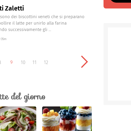
i Zaletti
i sono dei biscottini veneti che si preparano
llire il latte per unirlo alla farina
do successivamente gli ...
35m
8
9
10
11
12
ette del giorno