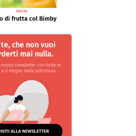
FRUTTA
o di frutta col Bimby
 te, che non vuoi
derti mai nulla.
a nostra newsletter con tutte le
 e il meglio della settimana
RIVITI ALLA NEWSLETTER