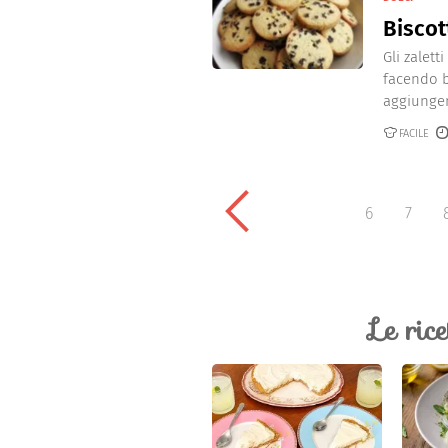
Biscott
Gli zalett
facendo bo
aggiungen
FACILE
6
7
Le ric