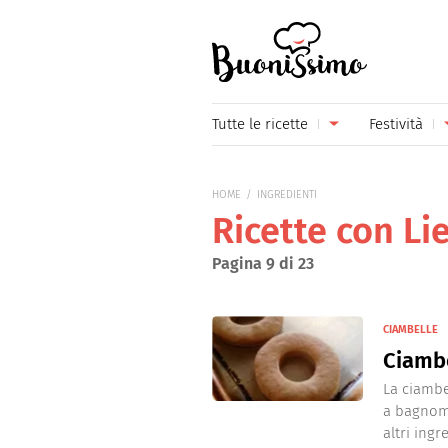
Buonissimo
Tutte le ricette
Festività
Antipasti
Capoda
HOME
INGREDIENTI
Primi piatti
Carneva
Ricette con Li
Secondi piatti
Festa d
Pagina 9 di 23
Piatti unici
Festa d
CIAMBELLE
Contorni
Festa d
Ciamb
Formaggi
Hallow
La ciambe
a bagnoma
Frutta
Natale
altri ingre