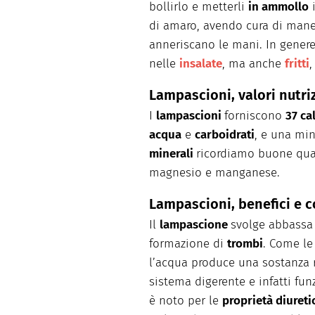
bollirlo e metterli
in ammollo
i
di amaro, avendo cura di maneg
anneriscano le mani. In gener
nelle
insalate
, ma anche
fritti
,
Lampascioni, valori nutri
I
lampascioni
forniscono
37 ca
acqua
e
carboidrati
, e una mi
minerali
ricordiamo buone quant
magnesio e manganese.
Lampascioni, benefici e c
Il
lampascione
svolge abbassa
formazione di
trombi
. Come le
l’acqua produce una sostanza r
sistema digerente e infatti fu
è noto per le
proprietà diureti