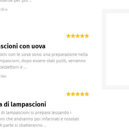
edente per poi ...
30 m
scioni con uova
ioni con le uova sono una preparazione nella
ampascioni, dopo essere stati puliti, verranno
pezzettoni e ...
55m
ta di lampascioni
ta di lampascioni si prepara lessando i
ni che andranno poi infarinati e rosolati
. A parte si sbatteranno ...