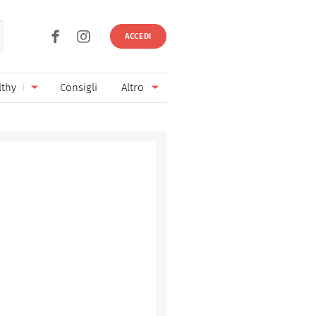
ACCEDI
lthy
Consigli
Altro
Ricette vegetariane
Ingredienti
Ricette vegane
Vini & Birre
Senza glutine
Cucina regionale
Senza lattosio
Cucina internazionale
Senza zucchero
Esperti
Senza burro
Contatti
Senza lievito