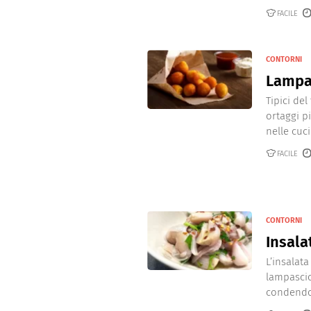
FACILE
CONTORNI
Lampas
Tipici de
ortaggi pi
nelle cuci
FACILE
CONTORNI
Insala
L’insalat
lampascio
condendol