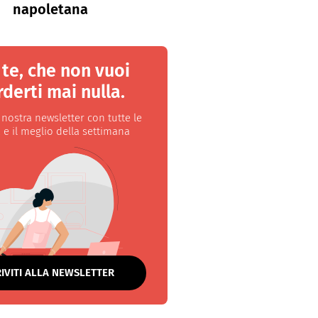
napoletana
 te, che non vuoi
derti mai nulla.
a nostra newsletter con tutte le
 e il meglio della settimana
RIVITI ALLA NEWSLETTER