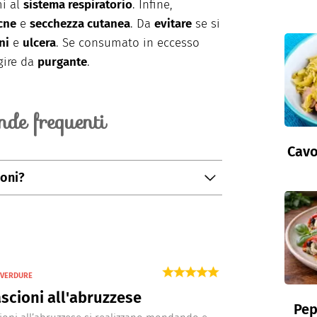
mi al
sistema respiratorio
. Infine,
cne
e
secchezza cutanea
. Da
evitare
se si
ni
e
ulcera
. Se consumato in eccesso
gire da
purgante
.
de frequenti
Cavo
oni?
sere conservati in frigorifero per due
oglia prolungare la loro conservazione, si
ott'aceto.
I VERDURE
cioni all'abruzzese
Pep