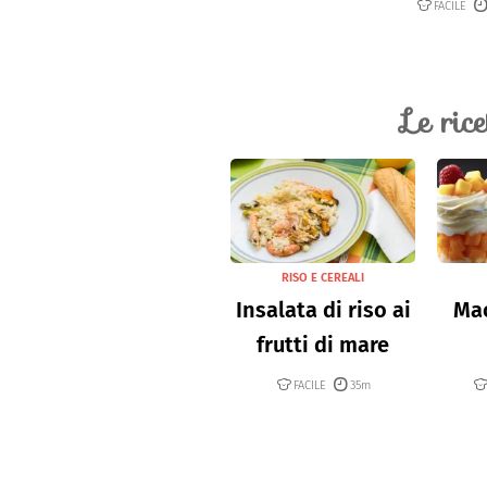
FACILE
Le ric
RISO E CEREALI
Insalata di riso ai
Mac
frutti di mare
FACILE
35m