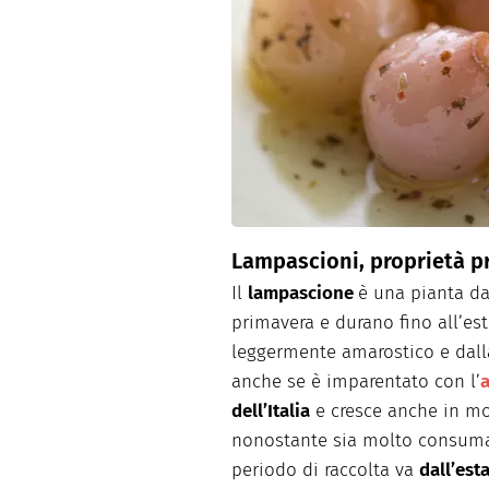
Dolci
Pasqua
San Val
Lampascioni, proprietà pr
Il
lampascione
è una pianta da
primavera e durano fino all’est
leggermente amarostico e dall
anche se è imparentato con l’
a
dell’Italia
e cresce anche in m
nonostante sia molto consum
periodo di raccolta va
dall’est