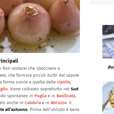
entino
incipali
Pr
i fiori violacei che sbocciano a
ate, che fornisce piccoli bulbi dal sapore
a forma simile a quella delle
cipolle
,
glio
. Viene coltivato soprattutto nel
Sud
odo spontaneo in
Puglia
e in
Basilicata
,
ato anche in
Calabria
e in
Abruzzo
. Il
ate all’autunno
. Prima dell’utilizzo è bene