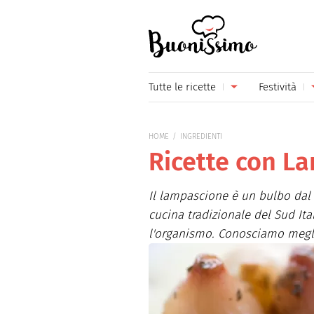
Buonissimo
Tutte le ricette
Festività
Antipasti
Capoda
HOME
INGREDIENTI
Primi piatti
Carneva
Ricette con L
Secondi piatti
Festa d
Il lampascione è un bulbo dal
Piatti unici
Festa d
cucina tradizionale del Sud Ita
l'organismo. Conosciamo meglio
Contorni
Festa d
Formaggi
Hallow
Frutta
Natale