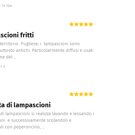
1h 10m
cioni fritti
l territorio Pugliese, i lampascioni sono
uttosto antichi. Particolarmente diffusi e usati
ne del ...
1 h
ta di lampascioni
a di lampascioni si realizza lavando e lessando i
ni e successivamente scolandoli e
i con peperoncino, ...