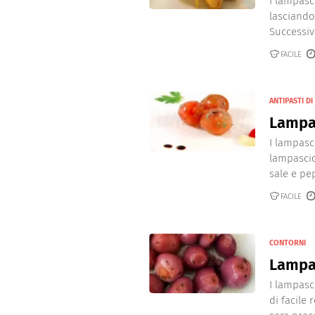
I lampasc
lasciando
Successiva
FACILE
ANTIPASTI D
Lampas
I lampasc
lampascio
sale e pep
FACILE
CONTORNI
Lampas
I lampasc
di facile