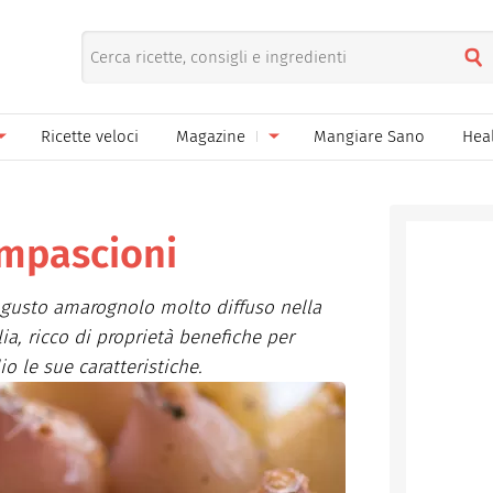
Ricette veloci
Magazine
Mangiare Sano
Hea
nno
Gelati
News
le
Pane pizza focacce
ampascioni
ella Donna
Salse e sughi
 gusto amarognolo molto diffuso nella
ella Mamma
Marmellate e confetture
lia, ricco di proprietà benefiche per
 le sue caratteristiche.
el Papà
Conserve
een
Ricette di base
Bevande