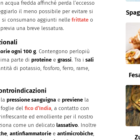
n acqua fredda affinché perda l’eccesso
giarlo il meno possibile per evitare si
Spag
e si consumano aggiunti nelle
frittate
o
 previa una breve lessatura.
zionali
lorie ogni 100 g
. Contengono perlopiù
nima parte di
proteine
e
grassi
. Tra
i
sali
ità di potassio, fosforo, ferro, rame,
Fesa
ontroindicazioni
 la
pressione sanguigna
e
previene
la
 foglie del
fico d’India
, a contatto con
infrescante ed emolliente per il nostro
nziona come un delicato
lassativo
. Inoltre
che
,
antinfiammatorie
e
antimicrobiche
,
Z