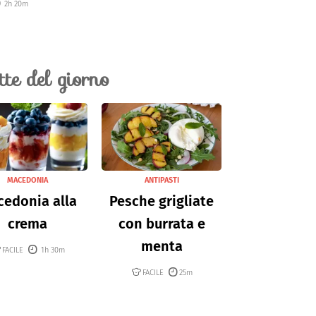
2h 20m
ette del giorno
MACEDONIA
ANTIPASTI
edonia alla
Pesche grigliate
crema
con burrata e
menta
FACILE
1h 30m
FACILE
25m