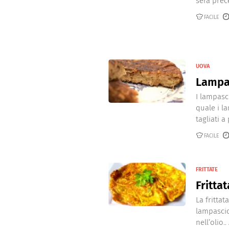
sera prec
FACILE
UOVA
Lampa
I lampasc
quale i l
tagliati a 
FACILE
FRITTATE
Fritta
La fritta
lampascio
nell’olio.