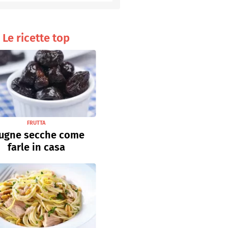
Senza uova
Ricette light
Le ricette top
FRUTTA
ugne secche come
farle in casa