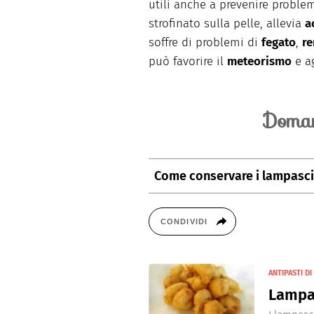
utili anche a prevenire proble
strofinato sulla pelle, allevia
a
soffre di problemi di
fegato
,
re
può favorire il
meteorismo
e a
Doman
Come conservare i lampasci
I lampascioni freschi possono es
giorni al massimo. Nel caso si v
CONDIVIDI
consiglia di metterli sott'olio o s
ANTIPASTI D
Lampas