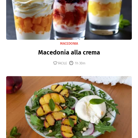
MACEDONIA
Macedonia alla crema
FACILE
1h 30m