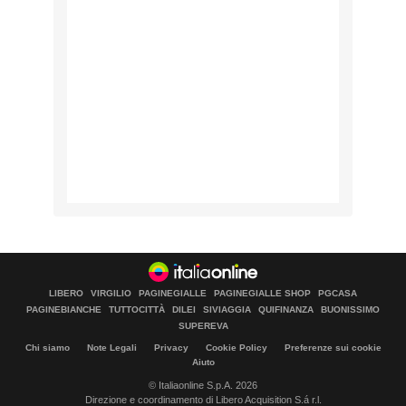
LIBERO
VIRGILIO
PAGINEGIALLE
PAGINEGIALLE SHOP
PGCASA
PAGINEBIANCHE
TUTTOCITTÀ
DILEI
SIVIAGGIA
QUIFINANZA
BUONISSIMO
SUPEREVA
Chi siamo
Note Legali
Privacy
Cookie Policy
Preferenze sui cookie
Aiuto
© Italiaonline S.p.A. 2026
Direzione e coordinamento di Libero Acquisition S.á r.l.