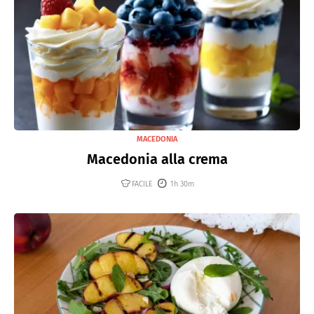
MACEDONIA
Macedonia alla crema
FACILE
1h 30m