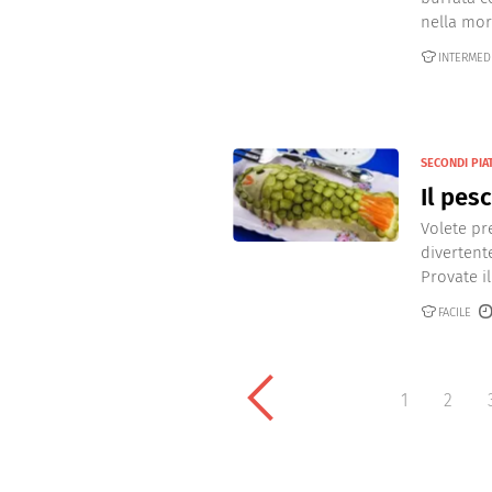
nella morb
INTERMED
SECONDI PIAT
Il pesc
Volete pr
divertent
Provate il 
FACILE
1
2