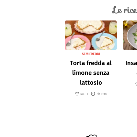
Le ric
SEMIFREDDI
Torta fredda al
Insa
limone senza
lattosio
FACILE
3h 15m