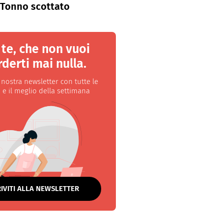
Tonno scottato
 te, che non vuoi
derti mai nulla.
a nostra newsletter con tutte le
 e il meglio della settimana
RIVITI ALLA NEWSLETTER