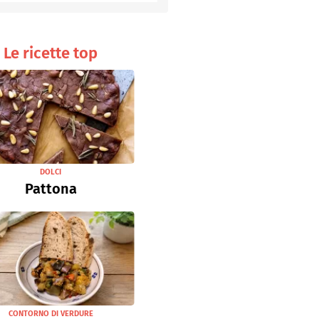
Senza uova
Ricette light
Le ricette top
DOLCI
Pattona
CONTORNO DI VERDURE