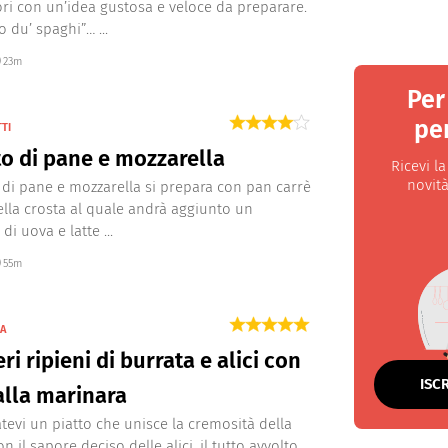
ori con un’idea gustosa e veloce da preparare.
 du’ spaghi”… ...
23m
Per
per
TTI
to di pane e mozzarella
Ricevi l
novità
to di pane e mozzarella si prepara con pan carrè
ella crosta al quale andrà aggiunto un
di uova e latte ...
55m
NA
ri ripieni di burrata e alici con
ISC
alla marinara
evi un piatto che unisce la cremosità della
n il sapore deciso delle alici, il tutto avvolto