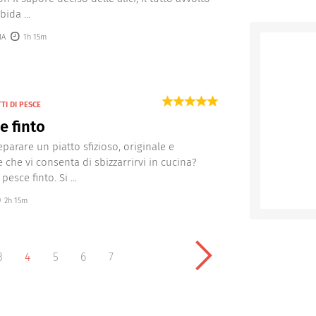
ida ...
IA
1h 15m
TI DI PESCE
e finto
eparare un piatto sfizioso, originale e
e che vi consenta di sbizzarrirvi in cucina?
pesce finto. Si ...
2h 15m
3
4
5
6
7