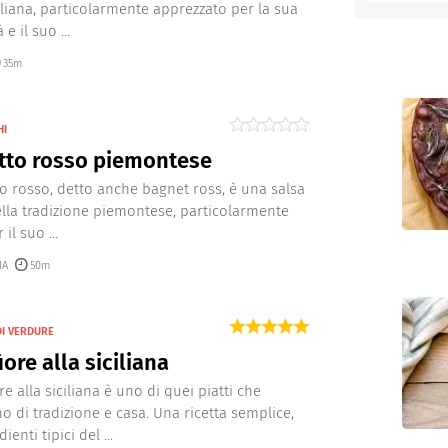
aliana, particolarmente apprezzato per la sua
e il suo ...
entino
35m
HI
tto rosso piemontese
to rosso, detto anche bagnet ross, è una salsa
ella tradizione piemontese, particolarmente
il suo ...
IA
50m
I VERDURE
iore alla siciliana
ore alla siciliana è uno di quei piatti che
 di tradizione e casa. Una ricetta semplice,
ienti tipici del ...