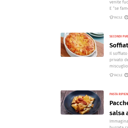
venite fu
E “se famo
FACILE
SECONDI PIA
Soffia
Il soffia
privato d
miscuglio 
FACILE
PASTA RIPIE
Pacche
salsa 
Immaginat
burrata co