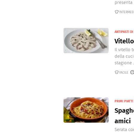
presenta 
INTERMED
ANTIPASTI DI
Vitell
Il vitello
della cuc
stagione .
FACILE
PRIMI PIATTI
Spaghe
amici
Serata con