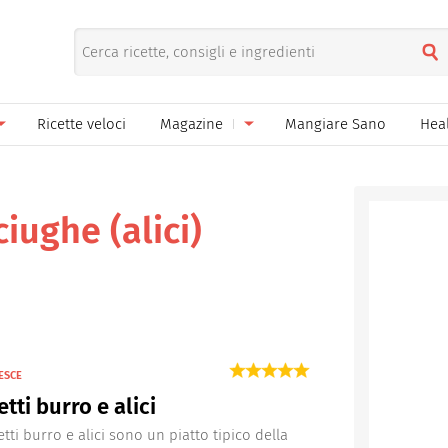
Ricette veloci
Magazine
Mangiare Sano
Hea
nno
Gelati
News
le
Pane pizza focacce
iughe (alici)
ella Donna
Salse e sughi
ella Mamma
Marmellate e confetture
el Papà
Conserve
een
Ricette di base
ESCE
tti burro e alici
Bevande
tti burro e alici sono un piatto tipico della