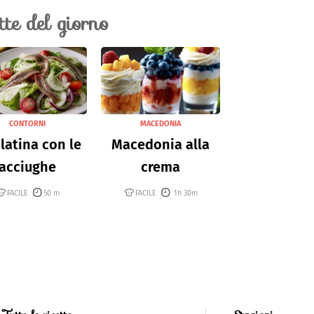
ette del giorno
CONTORNI
MACEDONIA
latina con le
Macedonia alla
acciughe
crema
FACILE
50 m
FACILE
1h 30m