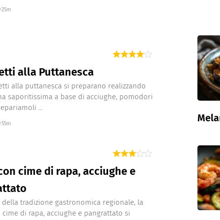
25m
tti alla Puttanesca
etti alla puttanesca si preparano realizzando
na saporitissima a base di acciughe, pomodori
repariamoli ...
Mela
55m
con cime di rapa, acciughe e
attato
 della tradizione gastronomica regionale, la
 cime di rapa, acciughe e pangrattato si