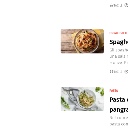
FACILE
PRIMI PIATTI
Spaghe
Gli spagh
una salsi
e olive. P
FACILE
PASTA
Pasta 
pangr
Nel cuore
pasta con