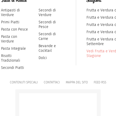
Tutte le ricette
Stagioni
Antipasti di
Secondi di
Frutta e Verdura 
Verdure
Verdure
Frutta e Verdura 
Primi Piatti
Secondi di
Frutta e Verdura d
Pesce
Pasta con Pesce
Frutta e Verdura 
Secondi di
Pasta con
Carne
Frutta e Verdura d
Verdure
Settembre
Bevande e
Pasta Integrale
Cocktail
Vedi Frutta e Verd
Risotti
Stagione
Dolci
Tradizionali
Secondi Piatti
CONTENUTI SPECIALI
CONTATTACI
MAPPA DEL SITO
FEED RSS