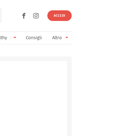
ACCEDI
lthy
Consigli
Altro
Ricette vegetariane
Ingredienti
Ricette vegane
Vini & Birre
Senza glutine
Cucina regionale
Senza lattosio
Cucina internazionale
Senza zucchero
Esperti
Senza burro
Contatti
Senza lievito