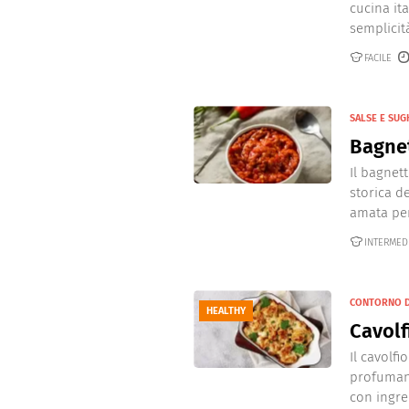
Dolci
Pasqua
cucina it
semplicità 
San Val
FACILE
SALSE E SUG
Bagne
Il bagnet
storica d
amata per 
INTERMED
CONTORNO D
HEALTHY
Cavolf
Il cavolfi
profumano
con ingred