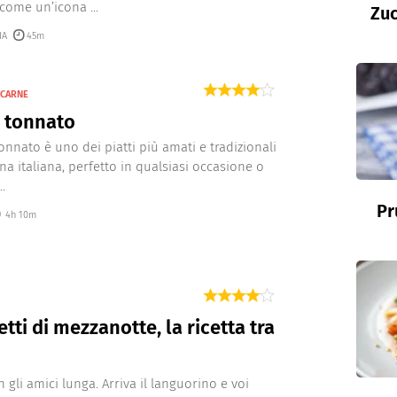
come un’icona ...
Zuc
IA
45m
 CARNE
o tonnato
 tonnato è uno dei piatti più amati e tradizionali
ina italiana, perfetto in qualsiasi occasione o
..
Pr
4h 10m
tti di mezzanotte, la ricetta tra
 gli amici lunga. Arriva il languorino e voi