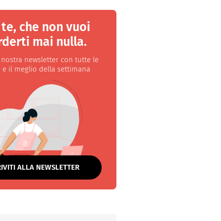
 te, che non vuoi
derti mai nulla.
a nostra newsletter con tutte le
 e il meglio della settimana
RIVITI ALLA NEWSLETTER