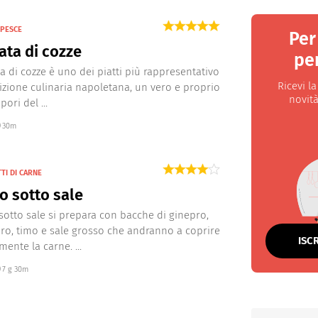
 PESCE
Per
ta di cozze
per
a di cozze è uno dei piatti più rappresentativo
Ricevi l
dizione culinaria napoletana, un vero e proprio
novità
pori del ...
30m
TI DI CARNE
o sotto sale
 sotto sale si prepara con bacche di ginepro,
oro, timo e sale grosso che andranno a coprire
ISC
ente la carne. ...
7 g 30m