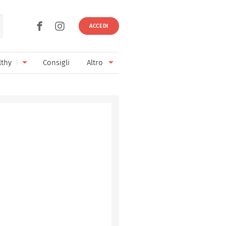
ACCEDI
lthy
Consigli
Altro
Ricette vegetariane
Ingredienti
Ricette vegane
Vini & Birre
Senza glutine
Cucina regionale
Senza lattosio
Cucina internazionale
Senza zucchero
Esperti
Senza burro
Contatti
Senza lievito