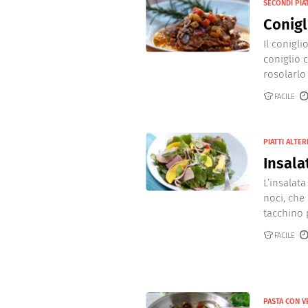
SECONDI PIAT
Conigl
Il conigli
coniglio 
rosolarlo 
FACILE
PIATTI ALTER
Insala
L’insalat
noci, che
tacchino 
FACILE
PASTA CON 