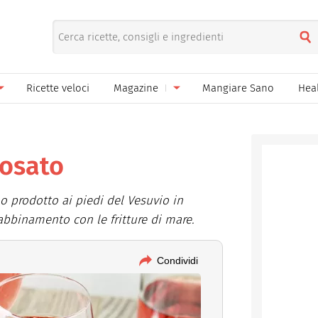
Ricette veloci
Magazine
Mangiare Sano
Hea
nno
Gelati
News
le
Pane pizza focacce
osato
ella Donna
Salse e sughi
o prodotto ai piedi del Vesuvio in
ella Mamma
Marmellate e confetture
abbinamento con le fritture di mare.
el Papà
Conserve
Condividi
een
Ricette di base
Bevande