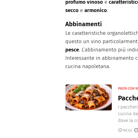
profumo vinoso
e
caratteristic
secco
e
armonico
.
Abbinamenti
Le caratteristiche organolett
questo un vino particolarment
pesce
. L’abbinamento più indi
Interessante in abbinamento co
cucina napoletana.
PASTA CON 
Pacche
I paccher
cucina ita
dove la c
FACILE