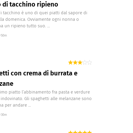
 di tacchino ripieno
di tacchino è uno di quei piatti dal sapore di
ella domenica. Ovviamente ogni nonna o
un ripieno tutto suo. ...
50m
tti con crema di burrata e
zane
imo piatto l’abbinamento fra pasta e verdure
indovinato. Gli spaghetti alle melanzane sono
ma per andare ...
30m