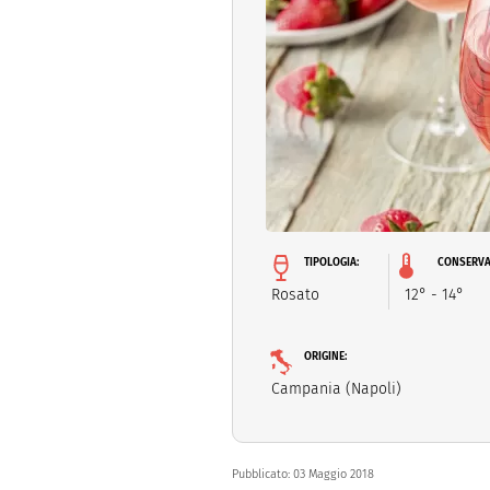
Dolci
Pasqua
San Val
TIPOLOGIA:
CONSERVA
Rosato
12° - 14°
ORIGINE:
Campania (Napoli)
Pubblicato:
03 Maggio 2018