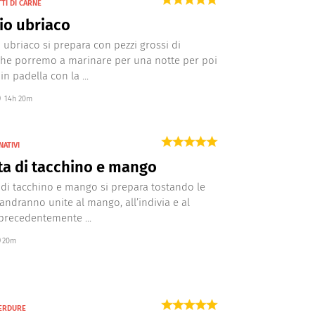
TI DI CARNE
io ubriaco
o ubriaco si prepara con pezzi grossi di
che porremo a marinare per una notte per poi
in padella con la ...
14h 20m
NATIVI
ta di tacchino e mango
a di tacchino e mango si prepara tostando le
 andranno unite al mango, all’indivia e al
precedentemente ...
20m
VERDURE