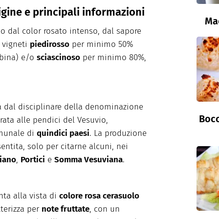
gine e principali informazioni
Ma
o dal color rosato intenso, dal sapore
 vigneti
piedirosso
per minimo 50%
bina) e/o
sciascinoso
per minimo 80%,
a dal disciplinare della denominazione
Bocc
rata alle pendici del Vesuvio,
omunale di
quindici paesi
. La produzione
ntita, solo per citarne alcuni, nei
iano
,
Portici
e
Somma Vesuviana
.
ta alla vista di
colore rosa cerasuolo
tterizza per
note fruttate
, con un