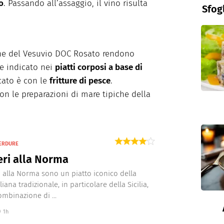
o
. Passando all’assaggio, il vino risulta
Sfog
iche del Vesuvio DOC Rosato rendono
e indicato nei
piatti corposi a base di
cato è con le
fritture di pesce
.
n le preparazioni di mare tipiche della
VERDURE
ri alla Norma
i alla Norma sono un piatto iconico della
liana tradizionale, in particolare della Sicilia,
ombinazione di ...
1h