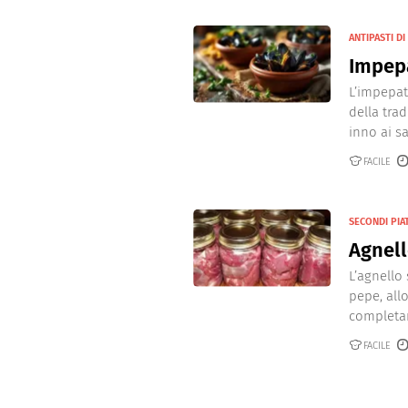
ANTIPASTI DI
Impepa
L’impepat
della tra
inno ai sa
FACILE
SECONDI PIAT
Agnell
L’agnello
pepe, all
completam
FACILE