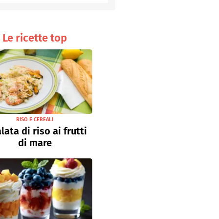
Senza uova
Ricette light
Le ricette top
RISO E CEREALI
lata di riso ai frutti
di mare