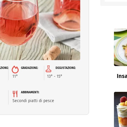
entino
ZIONE:
GRADAZIONE:
DEGUSTAZIONE:
Insa
11°
13° - 15°
ABBINAMENTI:
Secondi piatti di pesce