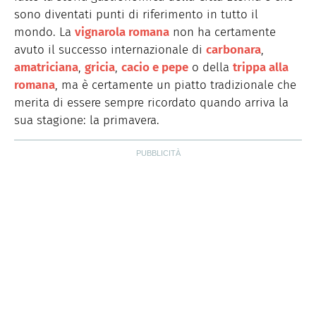
shooting video e fotografici per brand e magazine
sono diventati punti di riferimento in tutto il
occupandosi della parte autoriale, del food styling e del
props styling. Nel tempo libero ama cucinare, scrivere e
mondo. La
vignarola romana
non ha certamente
curiosare.
avuto il successo internazionale di
carbonara
,
amatriciana
,
gricia
,
cacio e pepe
o della
trippa alla
romana
, ma è certamente un piatto tradizionale che
merita di essere sempre ricordato quando arriva la
sua stagione: la primavera.