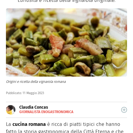
curiosità e ricetta della vignarola originale.
Origini e ricetta della vignarola romana
Pubblicato:
11 Maggio 2023
Claudia Concas
GIORNALISTA ENOGASTRONOMICA
E-
Dopo aver frequentato la scuola di chef, Claudia Concas
MAIL
è una food content specialist e food writer che produce
La
cucina romana
è ricca di piatti tipici che hanno
contenuti per il web e per la carta stampata. Realizza
fatto la storia gastronomica della Città Eterna e che