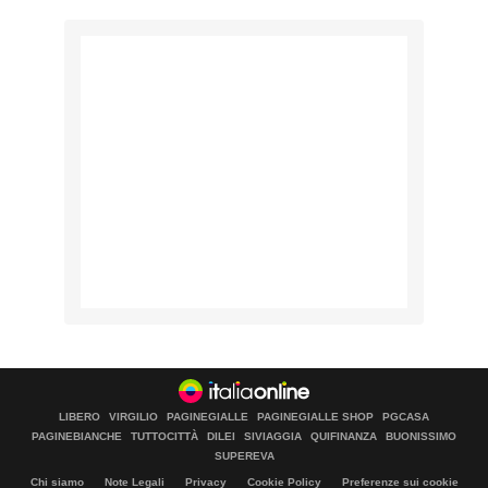
LIBERO
VIRGILIO
PAGINEGIALLE
PAGINEGIALLE SHOP
PGCASA
PAGINEBIANCHE
TUTTOCITTÀ
DILEI
SIVIAGGIA
QUIFINANZA
BUONISSIMO
SUPEREVA
Chi siamo
Note Legali
Privacy
Cookie Policy
Preferenze sui cookie