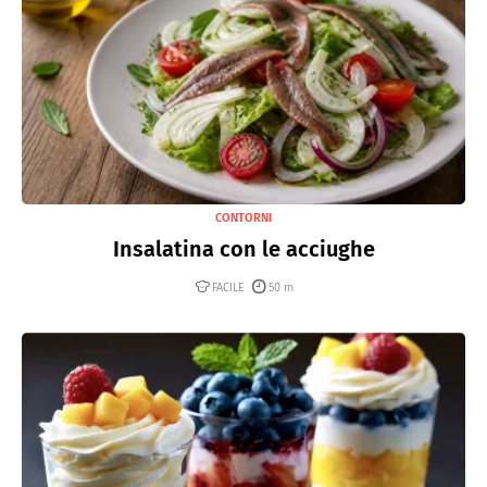
CONTORNI
Insalatina con le acciughe
FACILE
50 m