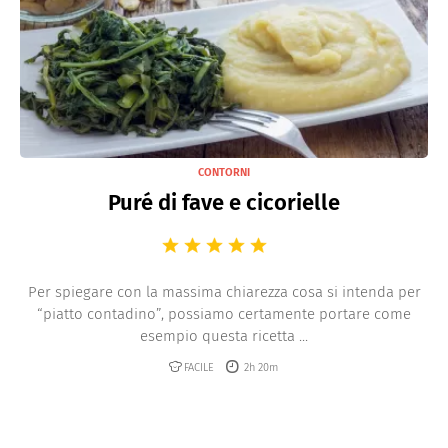
CONTORNI
Puré di fave e cicorielle
Per spiegare con la massima chiarezza cosa si intenda per
“piatto contadino”, possiamo certamente portare come
esempio questa ricetta ...
FACILE
2h 20m