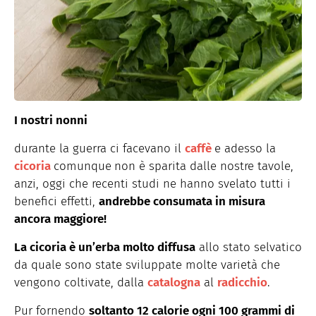
I nostri nonni
durante la guerra ci facevano il
caffè
e adesso la
cicoria
comunque
non è sparita dalle nostre tavole,
anzi, oggi che recenti studi ne hanno svelato tutti i
benefici effetti,
andrebbe consumata in misura
ancora maggiore!
La cicoria è un’erba molto diffusa
allo stato selvatico
da quale sono state sviluppate molte varietà che
vengono coltivate, dalla
catalogna
al
radicchio
.
Pur fornendo
soltanto 12 calorie ogni 100 grammi di