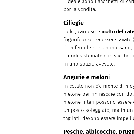
L’ideale sono i sacchetti di ca
per la vendita.
Ciliegie
Dolci, carnose e
molto delicat
frigorifero senza essere lavat
È preferibile non ammassarle, p
quindi sistematele in sacchetti
in uno spazio agevole.
Angurie e meloni
In estate non c’è niente di meg
melone per rinfrescare con dol
melone interi possono essere co
un posto soleggiato, ma in un 
tagliati, devono essere impellic
Pesche, albicocche, prug