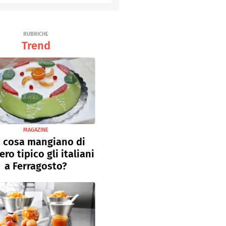
Senza uova
Ricette light
RUBRICHE
Trend
MAGAZINE
 cosa mangiano di
ro tipico gli italiani
a Ferragosto?