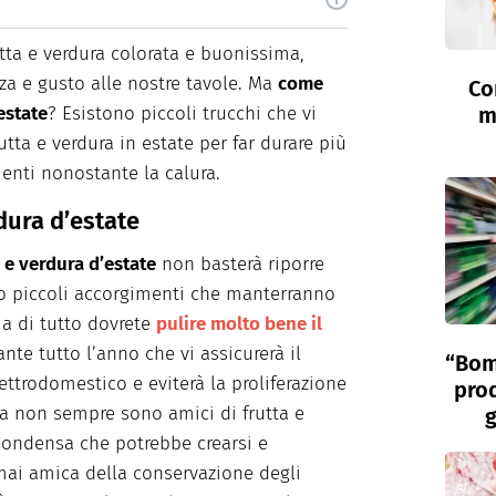
la di chef, Claudia Concas è una food content
roduce contenuti per il web e per la carta
utta e verdura colorata e buonissima,
ideo e fotografici per brand e magazine
za e gusto alle nostre tavole. Ma
come
Co
ale, del food styling e del props styling. Nel
rivere e curiosare.
estate
? Esistono piccoli trucchi che vi
m
tta e verdura in estate per far durare più
ienti nonostante la calura.
dura d’estate
 e verdura d’estate
non basterà riporre
ono piccoli accorgimenti che manterranno
ima di tutto dovrete
pulire molto bene il
nte tutto l’anno che vi assicurerà il
“Bom
ettrodomestico e eviterà la proliferazione
prod
tica non sempre sono amici di frutta e
g
condensa che potrebbe crearsi e
mai amica della conservazione degli