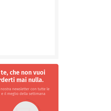
 te, che non vuoi
derti mai nulla.
a nostra newsletter con tutte le
 e il meglio della settimana