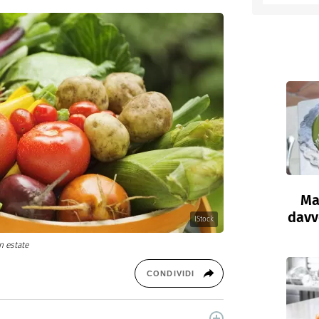
entino
Ma
davve
IStock
n estate
CONDIVIDI