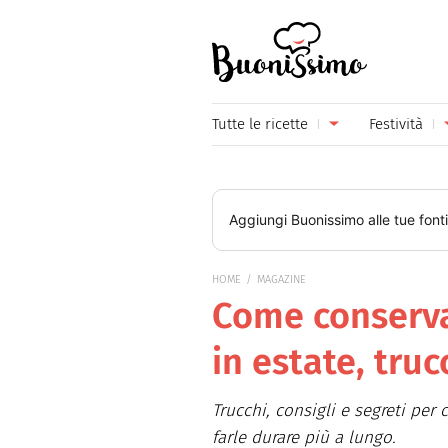
Buonissimo
Tutte le ricette
Festività
Antipasti
Capoda
Primi piatti
Carneva
Aggiungi
Buonissimo
alle tue font
Secondi piatti
Festa d
HOME
MAGAZINE
Piatti unici
Festa d
Come conserva
Contorni
Festa d
in estate, truc
Formaggi
Hallow
Trucchi, consigli e segreti per 
Frutta
Natale
farle durare più a lungo.