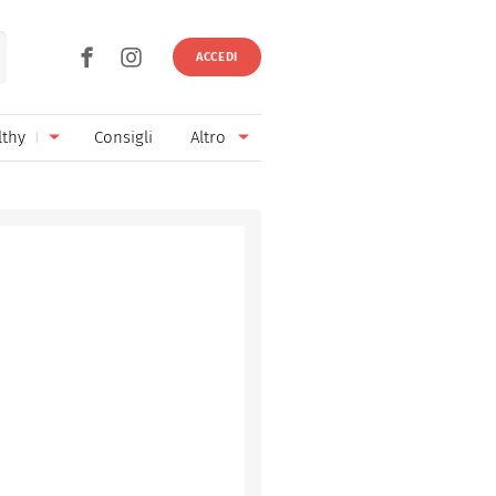
ACCEDI
lthy
Consigli
Altro
Ricette vegetariane
Ingredienti
Ricette vegane
Vini & Birre
Senza glutine
Cucina regionale
Senza lattosio
Cucina internazionale
Senza zucchero
Esperti
Senza burro
Contatti
Senza lievito