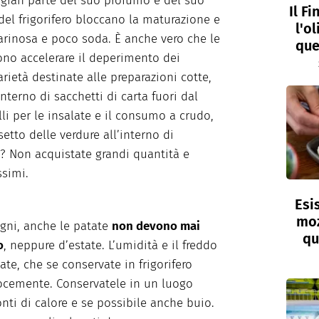
e gran parte del suo profumo e del suo
Il F
del frigorifero bloccano la maturazione e
l'o
arinosa e poco soda. È anche vero che le
que
ono accelerare il deperimento dei
rietà destinate alle preparazioni cotte,
nterno di sacchetti di carta fuori dal
lli per le insalate e il consumo a crudo,
etto delle verdure all’interno di
o? Non acquistate grandi quantità e
simi.
Esi
moz
ogni, anche le patate
non devono mai
qu
o
, neppure d’estate. L’umidità e il freddo
te, che se conservate in frigorifero
locemente. Conservatele in un luogo
onti di calore e se possibile anche buio.