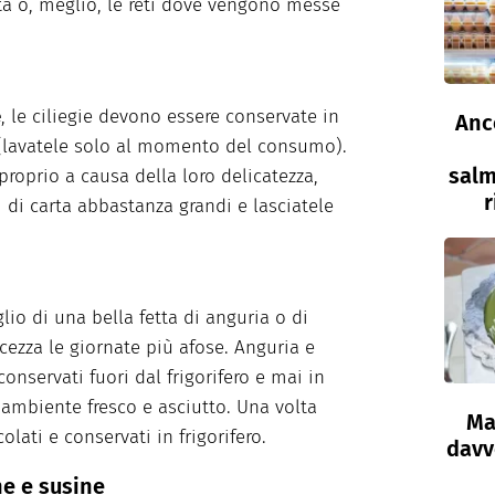
rta o, meglio, le reti dove vengono messe
e
, le ciliegie devono essere conservate in
Anc
e (lavatele solo al momento del consumo).
salm
roprio a causa della loro delicatezza,
r
 di carta abbastanza grandi e lasciatele
lio di una bella fetta di anguria o di
cezza le giornate più afose. Anguria e
nservati fuori dal frigorifero e mai in
ambiente fresco e asciutto. Una volta
Ma
olati e conservati in frigorifero.
davve
ne e susine