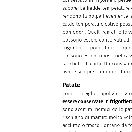
conservato in frigorifero perd
sapore. Le fredde temperature 
rendono la polpa lievemente f
calde temperature estive poss
pomodori. Quelli ramati o le va
possono essere conservati all’i
frigorifero. I pomodorini o que
possono essere riposti nel cass
sacchetti di carta. Un consigli
avrete sempre pomodori dolcis
Patate
Come per aglio, cipolla e scal
essere conservate in frigorifer
sono acerrimi nemici delle pata
rischiano di marcire molto ve
asciutto e fresco, lontano da f