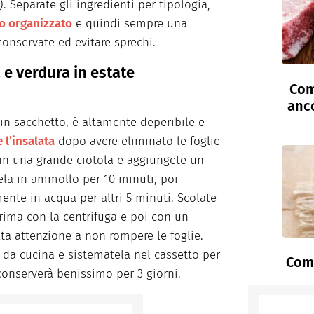
). Separate gli ingredienti per tipologia,
ro organizzato
e quindi sempre una
conservate ed evitare sprechi.
e verdura in estate
Com
anc
a in sacchetto, è altamente deperibile e
 l’insalata
dopo avere eliminato le foglie
a in una grande ciotola e aggiungete un
tela in ammollo per 10 minuti, poi
ente in acqua per altri 5 minuti. Scolate
prima con la centrifuga e poi con un
a attenzione a non rompere le foglie.
a da cucina e sistematela nel cassetto per
Come
conserverà benissimo per 3 giorni.