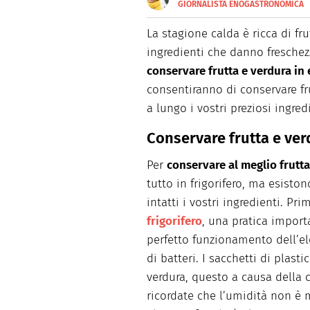
GIORNALISTA ENOGASTRONOMICA
E-
Dopo aver frequentato la scuo
MAIL
specialist e food writer che p
La stagione calda è ricca di fr
stampata. Realizza shooting v
ingredienti che danno freschez
occupandosi della parte autori
tempo libero ama cucinare, sc
conservare frutta e verdura in 
consentiranno di conservare fru
a lungo i vostri preziosi ingred
Conservare frutta e ver
Per
conservare al meglio frutta
tutto in frigorifero, ma esist
intatti i vostri ingredienti. Pr
frigorifero
, una pratica importa
perfetto funzionamento dell’el
di batteri. I sacchetti di plas
verdura, questo a causa della 
ricordate che l’umidità non è 