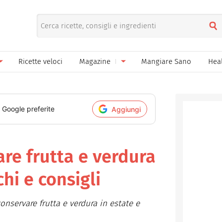
Ricette veloci
Magazine
Mangiare Sano
Hea
nno
Gelati
News
le
Pane pizza focacce
i Google preferite
Aggiungi
ella Donna
Salse e sughi
ella Mamma
Marmellate e confetture
re frutta e verdura
el Papà
Conserve
chi e consigli
een
Ricette di base
conservare frutta e verdura in estate e
Bevande