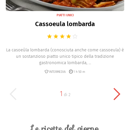
PIATTI UNICI
Cassoeula lombarda
La casoeûla lombarda (conosciuta anche come cassoeula) è
un sostanzioso piatto unico tipico della tradizione
gastronomica lombarda, ...
INTERMEDIA
1 h 50 m
1
di
2
Le ricette del giorno