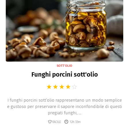
SOTT’OLIO
Funghi porcini sott'olio
I funghi porcini sott’olio rappresentano un modo semplice
e gustoso per preservare il sapore inconfondibile di questi
pregiati funghi, ...
FACILE
12h 33m