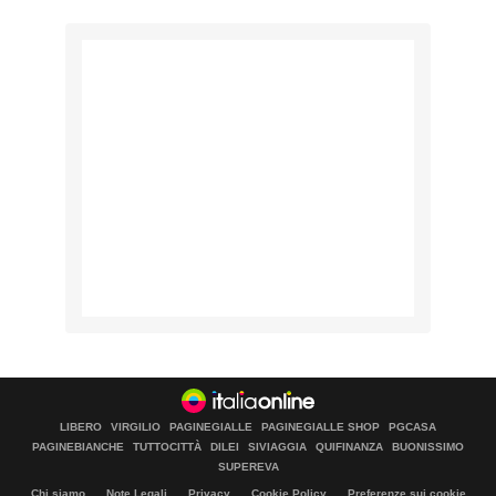
LIBERO
VIRGILIO
PAGINEGIALLE
PAGINEGIALLE SHOP
PGCASA
PAGINEBIANCHE
TUTTOCITTÀ
DILEI
SIVIAGGIA
QUIFINANZA
BUONISSIMO
SUPEREVA
Chi siamo
Note Legali
Privacy
Cookie Policy
Preferenze sui cookie