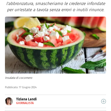
l'abbronzatura, smascheriamo le credenze infondate
per un'estate a tavola senza errori o inutili rinunce.
IStock
Insalata di cocomero
Pubblicato:
17 Giugno 2024
Tiziana Landi
GIORNALISTA
E-
Giornalista toscana, da oltre 10 anni scrivo di food,
MAIL