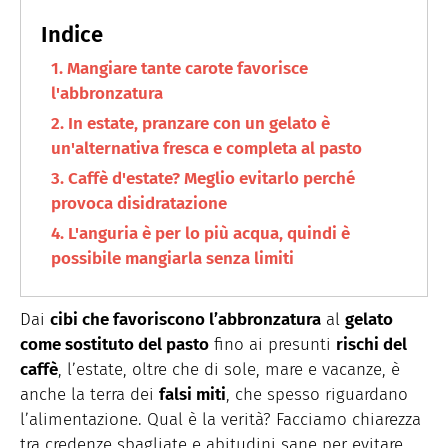
alimentazione e salute per siti web, magazine e agenzie
LINKEDIN
digital specializzati. Quando non sono seduta al pc, mi
INSTAGRAM
trovate in cucina.
Mangiare tante carote favorisce
l'abbronzatura
In estate, pranzare con un gelato è
un'alternativa fresca e completa al pasto
Caffè d'estate? Meglio evitarlo perché
provoca disidratazione
L'anguria è per lo più acqua, quindi è
possibile mangiarla senza limiti
Dai
cibi che favoriscono l’abbronzatura
al
gelato
come sostituto del pasto
fino ai presunti
rischi del
caffè
, l’estate, oltre che di sole, mare e vacanze, è
anche la terra dei
falsi miti
, che spesso riguardano
l’alimentazione. Qual è la verità? Facciamo chiarezza
tra credenze sbagliate e abitudini sane per evitare