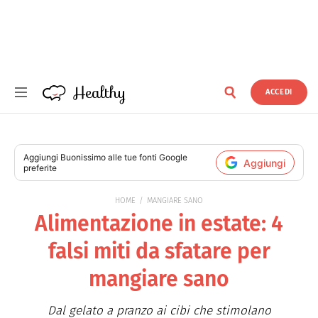
Healthy
ACCEDI
Healthy
Aggiungi
Buonissimo
alle tue fonti Google
Aggiungi
preferite
HOME
MANGIARE SANO
Alimentazione in estate: 4
falsi miti da sfatare per
mangiare sano
Dal gelato a pranzo ai cibi che stimolano