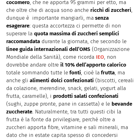
cocomero
, che ne apporta 95 grammi per etto, ma
che oltre che di acqua sono anche
ricchi di zuccheri
,
dunque è importante mangiarli, ma
senza
esagerare
: questa accortezza ci permette di non
superare la
quota massima di zuccheri semplici
raccomandata
durante la giornata, che secondo le
linee guida internazionali dell’OMS
(Organizzazione
Mondiale della Sanità), come ricorda
IEO
, non
dovrebbe andare oltre
il 10% dell’apporto calorico
totale sommando tutte le
fonti
, cioè la
frutta
, ma
anche gli
alimenti dolci confezionati
(biscotti, cereali
da colazione, merendine, snack, gelati, yogurt alla
frutta, caramelle), i
prodotti salati confezionati
(sughi, zuppe pronte, pane in cassetta) e le
bevande
zuccherate
. Naturalmente, tra tutti questi cibi la
frutta è la fonte da privilegiare, perché oltre a
zuccheri apporta fibre, vitamine e sali minerali, ma
dato che in estate capita spesso di concedersi