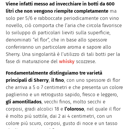
Viene infatti messo ad invecchiare in botti da 600
litri che non vengono riempite completamente
ma
solo per 5/6 e rabboccate periodicamente con vino
novello, ciò comporta che l’aria che circola favorisce
lo sviluppo di particolari lieviti sulla superficie,
denominati “el flor”, che in base allo spessore
conferiranno un particolare aroma e sapore allo
Sherry. Una singolarità è l’utilizzo di tali botti per la
fase di maturazione del
whisky
scozzese.
Fondamentalmente distinguiamo tre varietà
principali di Sherry
,
il fino
, con uno spessore di flor
che arriva a 5 o 7 centimetri e che presenta un colore
paglierino e un retrogusto sapido, fresco e leggero,
gli amontillados
, vecchi finos, molto secchi e
corposi, gradi alcolici 18 e
l’oloroso
, nel quale il flor
è molto più sottile, dai 2 ai 4 centimetri, con un
colore più scuro, corposi, gusto di noce e un tasso