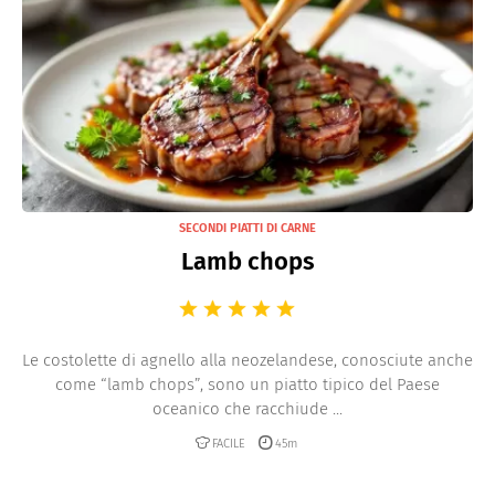
SECONDI PIATTI DI CARNE
Lamb chops
Le costolette di agnello alla neozelandese, conosciute anche
come “lamb chops”, sono un piatto tipico del Paese
oceanico che racchiude ...
FACILE
45m