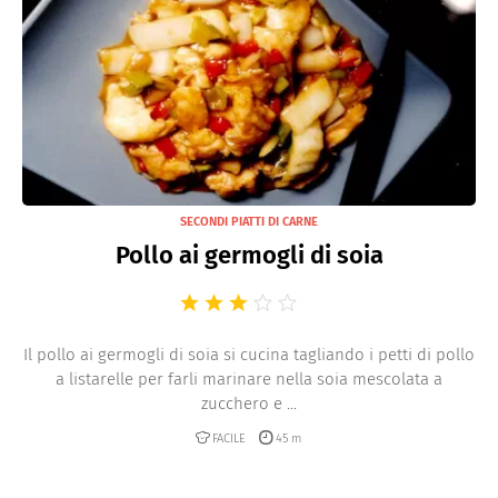
SECONDI PIATTI DI CARNE
Pollo ai germogli di soia
Il pollo ai germogli di soia si cucina tagliando i petti di pollo
a listarelle per farli marinare nella soia mescolata a
zucchero e ...
FACILE
45 m