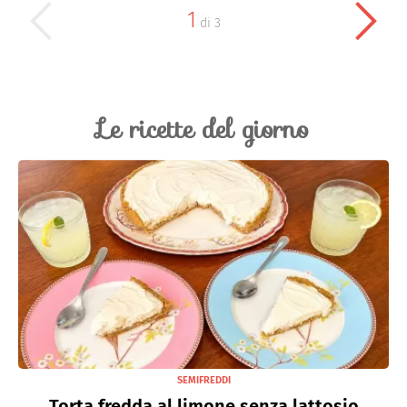
1
di
3
Le ricette del giorno
SEMIFREDDI
Torta fredda al limone senza lattosio