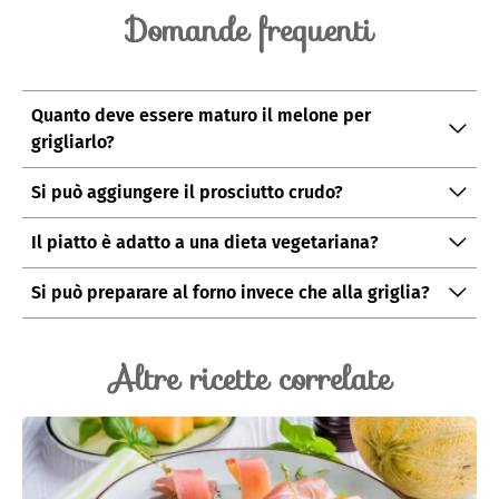
Domande frequenti
Quanto deve essere maturo il melone per
grigliarlo?
Il melone deve essere maturo ma ancora sodo: una
Si può aggiungere il prosciutto crudo?
polpa troppo morbida si sfalderà sulla piastra invece di
Sì, ma attenzione alla sapidità del piatto. Meglio usare
grigliarsi.
Il piatto è adatto a una dieta vegetariana?
del prosciutto crudo dolce.
Sì, la ricetta base è completamente vegetariana.
Si può preparare al forno invece che alla griglia?
Sì, basta disporre le fette di melone su una teglia,
spennellarle con olio e passarle sotto il grill del forno
Altre ricette correlate
a 220°C per 5-6 minuti per lato.