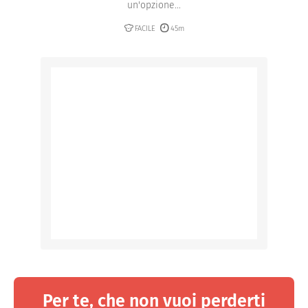
un'opzione...
FACILE
45m
Per te, che non vuoi perderti