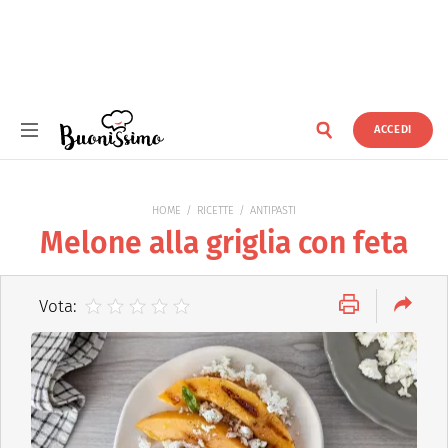
ACCEDI
Buonissimo
HOME
RICETTE
ANTIPASTI
Melone alla griglia con feta
Vota: