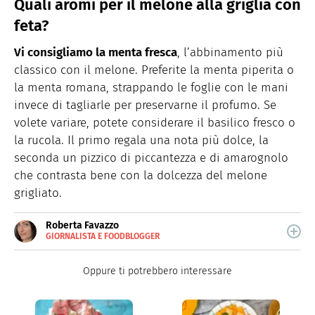
Quali aromi per il melone alla griglia con
feta?
Vi consigliamo la menta fresca
, l’abbinamento più
classico con il melone. Preferite la menta piperita o
la menta romana, strappando le foglie con le mani
invece di tagliarle per preservarne il profumo. Se
volete variare, potete considerare il basilico fresco o
la rucola. Il primo regala una nota più dolce, la
seconda un pizzico di piccantezza e di amarognolo
che contrasta bene con la dolcezza del melone
grigliato.
Roberta Favazzo
GIORNALISTA E FOODBLOGGER
E-
Curiosa, creativa e perfezionista, scrive di food e
MAIL
lifestyle per il web dal 2009. Appassionata di cucina fin
LINKEDIN
Oppure ti potrebbero interessare
da bambina, ama il buon cibo, i viaggi e la lettura.
INSTAGRAM
FACEBOOK
ALTRI
LINK