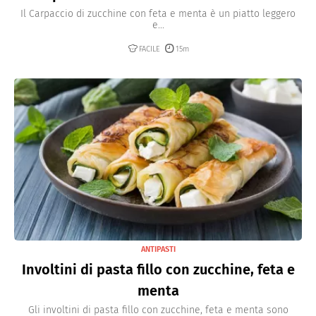
Il Carpaccio di zucchine con feta e menta è un piatto leggero
e...
FACILE
15m
ANTIPASTI
Involtini di pasta fillo con zucchine, feta e
menta
Gli involtini di pasta fillo con zucchine, feta e menta sono