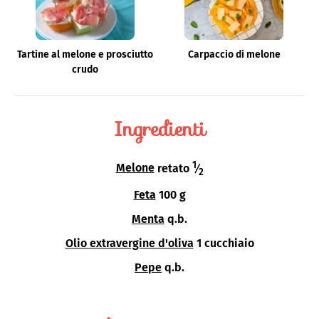
Tartine al melone e prosciutto
Carpaccio di melone
crudo
Ingredienti
1
Melone
retato
⁄
2
Feta
100 g
Menta
q.b.
Olio extravergine d'oliva
1 cucchiaio
Pepe
q.b.