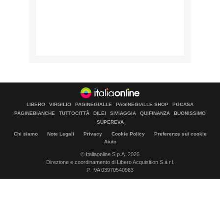
LIBERO
VIRGILIO
PAGINEGIALLE
PAGINEGIALLE SHOP
PGCASA
PAGINEBIANCHE
TUTTOCITTÀ
DILEI
SIVIAGGIA
QUIFINANZA
BUONISSIMO
SUPEREVA
Chi siamo
Note Legali
Privacy
Cookie Policy
Preferenze sui cookie
Aiuto
© Italiaonline S.p.A. 2026
Direzione e coordinamento di Libero Acquisition S.á r.l.
P. IVA 03970540963