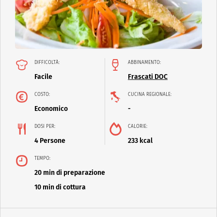
DIFFICOLTÀ:
ABBINAMENTO:
Facile
Frascati DOC
COSTO:
CUCINA REGIONALE:
Economico
-
DOSI PER:
CALORIE:
4 Persone
233 kcal
TEMPO:
20 min di preparazione
10 min di cottura