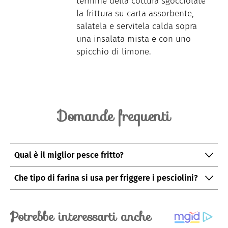
termine della cottura sgocciolate
la frittura su carta assorbente,
salatela e servitela calda sopra
una insalata mista e con uno
spicchio di limone.
Domande frequenti
Qual è il miglior pesce fritto?
Il fritto di pesce migliore include pesci di piccole e
Che tipo di farina si usa per friggere i pesciolini?
medie dimensioni, come alici, sarde, soglioline,
Generalmente per impanare il pesce è preferibile
merluzzetti, trigliette e latterini.
utilizzare la farina bianca. Nel caso si desideri
un'impanatura più dorata e croccante, è consigliata la