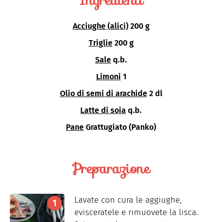
Ingredienti
Acciughe (alici)
200 g
Triglie
200 g
Sale
q.b.
Limoni
1
Olio di semi di arachide
2 dl
Latte di soia
q.b.
Pane
Grattugiato (Panko)
Preparazione
Lavate con cura le aggiughe,
evisceratele e rimuovete la lisca.