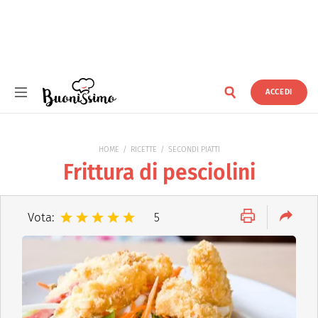
ACCEDI
Buonissimo
HOME
RICETTE
SECONDI PIATTI
Frittura di pesciolini
Vota:
5