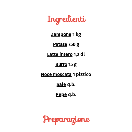
Ingredienti
Zampone
1 kg
Patate
750 g
Latte intero
1,2 dl
Burro
15 g
Noce moscata
1 pizzico
Sale
q.b.
Pepe
q.b.
Preparazione