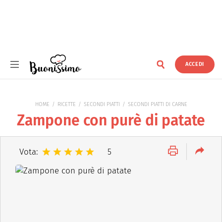
ACCEDI
Buonissimo
HOME
RICETTE
SECONDI PIATTI
SECONDI PIATTI DI CARNE
Zampone con purè di patate
Vota:
5