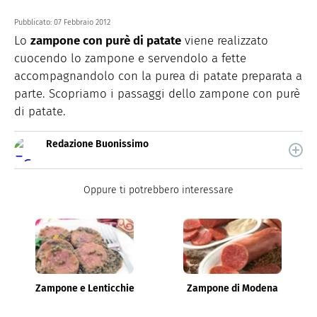
Pubblicato:
07 Febbraio 2012
Lo
zampone con purè di patate
viene realizzato
cuocendo lo zampone e servendolo a fette
accompagnandolo con la purea di patate preparata a
parte. Scopriamo i passaggi dello zampone con purè
di patate.
Redazione Buonissimo
Buonissimo è il magazine di cucina di Italiaonline nel
quale trovi idee veloci, facili e spiegate passo passo.
Oppure ti potrebbero interessare
Zampone e Lenticchie
Zampone di Modena