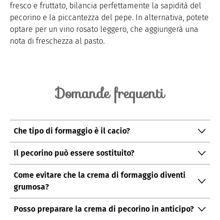
fresco e fruttato, bilancia perfettamente la sapidità del
pecorino e la piccantezza del pepe. In alternativa, potete
optare per un vino rosato leggero, che aggiungerà una
nota di freschezza al pasto.
Domande frequenti
Che tipo di formaggio è il cacio?
“Cacio” è un termine generico che indica il formaggio
Il pecorino può essere sostituito?
in generale. Nel caso specifico di questa ricetta, il
Se preferite un gusto meno intenso, potete sostituire
“cacio” a cui si fa riferimento è il pecorino romano.
Come evitare che la crema di formaggio diventi
parte del pecorino con Parmigiano, ma il sapore
grumosa?
originale sarà leggermente diverso.
Aggiungete l'acqua di cottura poco alla volta e
Posso preparare la crema di pecorino in anticipo?
mescolate energicamente per ottenere una crema