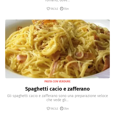
romano, dove...
FACILE
55m
PASTA CON VERDURE
Spaghetti cacio e zafferano
Gli spaghetti cacio e zafferano sono una preparazione veloce
che vede gli...
FACILE
35m