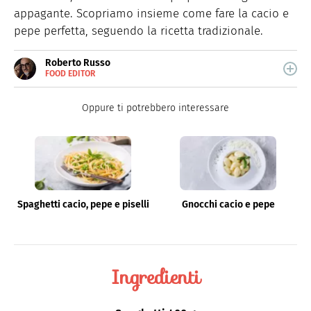
appagante. Scopriamo insieme come fare la cacio e
pepe perfetta, seguendo la ricetta tradizionale.
Roberto Russo
FOOD EDITOR
E-
Roberto Russo unisce la passione per libri e cucina. Ha
MAIL
pubblicato vari libri di cucina e collabora con foodblog.
LINKEDIN
Oppure ti potrebbero interessare
Spaghetti cacio, pepe e piselli
Gnocchi cacio e pepe
Ingredienti