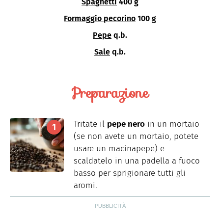
Spaghetti
400 g
Formaggio pecorino
100 g
Pepe
q.b.
Sale
q.b.
Preparazione
Tritate il
pepe nero
in un mortaio
(se non avete un mortaio, potete
usare un macinapepe) e
scaldatelo in una padella a fuoco
basso per sprigionare tutti gli
aromi.