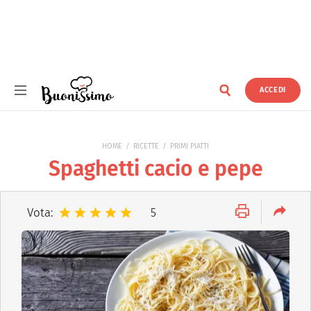
ACCEDI
Buonissimo
HOME
RICETTE
PRIMI PIATTI
Spaghetti cacio e pepe
Vota:
5