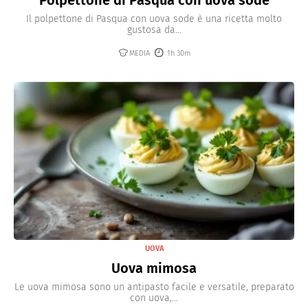
Polpettone di Pasqua con uova sode
Il polpettone di Pasqua con uova sode è una ricetta molto
gustosa da...
MEDIA
1h 30m
UOVA
Uova mimosa
Le uova mimosa sono un antipasto facile e versatile, preparato
con uova,...