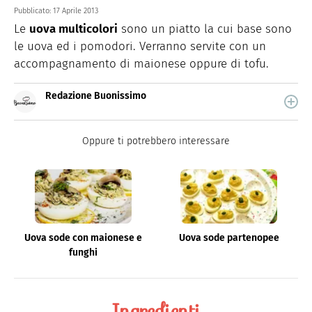
Pubblicato:
17 Aprile 2013
Le
uova multicolori
sono un piatto la cui base sono
le uova ed i pomodori. Verranno servite con un
accompagnamento di maionese oppure di tofu.
Redazione Buonissimo
Buonissimo è il magazine di cucina di Italiaonline nel
quale trovi idee veloci, facili e spiegate passo passo.
Oppure ti potrebbero interessare
Uova sode con maionese e
Uova sode partenopee
funghi
Ingredienti