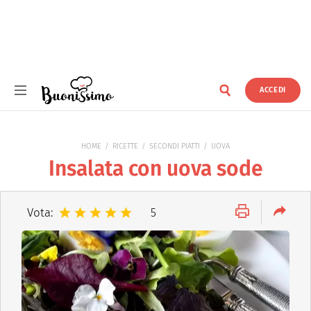
ACCEDI
Buonissimo
HOME
RICETTE
SECONDI PIATTI
UOVA
Insalata con uova sode
Vota:
5