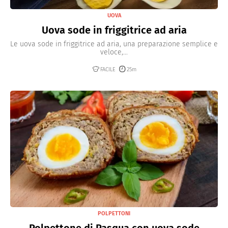
UOVA
Uova sode in friggitrice ad aria
Le uova sode in friggitrice ad aria, una preparazione semplice e
veloce,...
FACILE
25m
POLPETTONI