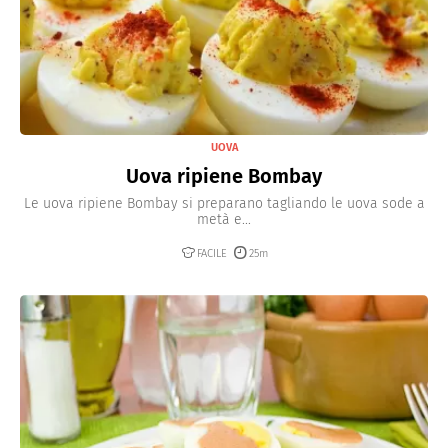
UOVA
Uova ripiene Bombay
Le uova ripiene Bombay si preparano tagliando le uova sode a
metà e...
FACILE
25m