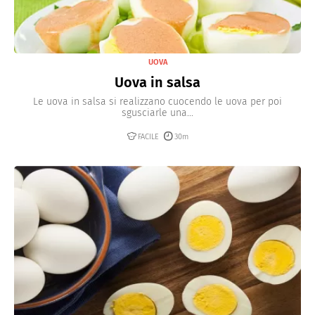
UOVA
Uova in salsa
Le uova in salsa si realizzano cuocendo le uova per poi
sgusciarle una...
FACILE
30m