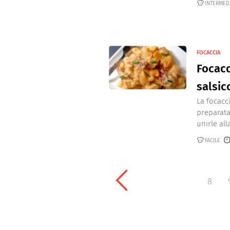
INTERMED
FOCACCIA
Focacc
salsic
La focacc
preparata
unirle all
FACILE
8