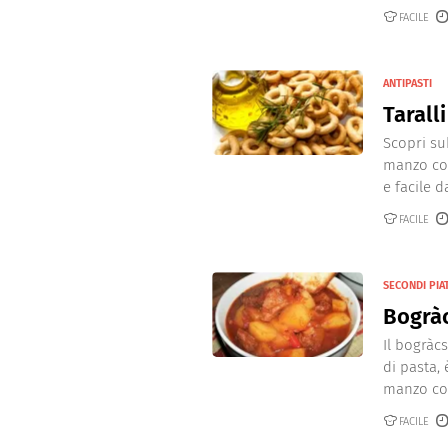
Dolci
Pasqua
FACILE
San Val
ANTIPASTI
Tarall
Scopri su
manzo con
e facile da
FACILE
SECONDI PIAT
Bogrà
Il bogràc
di pasta,
manzo cot
FACILE