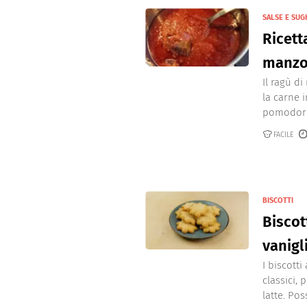
SALSE E SUG
Ricett
manz
Il ragù d
la carne 
pomodoro 
FACILE
BISCOTTI
Biscot
vanigl
I biscott
classici, 
latte. Pos