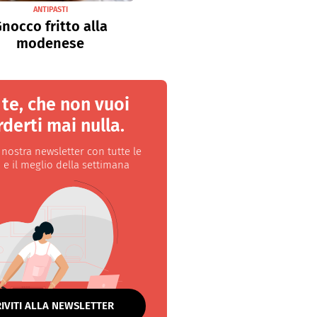
ANTIPASTI
nocco fritto alla
modenese
 te, che non vuoi
derti mai nulla.
a nostra newsletter con tutte le
 e il meglio della settimana
RIVITI ALLA NEWSLETTER