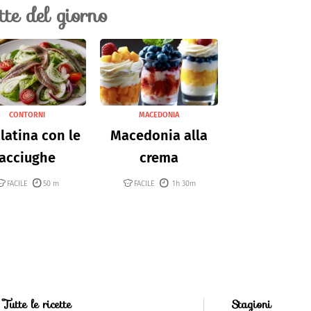
ette del giorno
CONTORNI
MACEDONIA
latina con le
Macedonia alla
acciughe
crema
FACILE
50 m
FACILE
1h 30m
Tutte le ricette
Stagioni