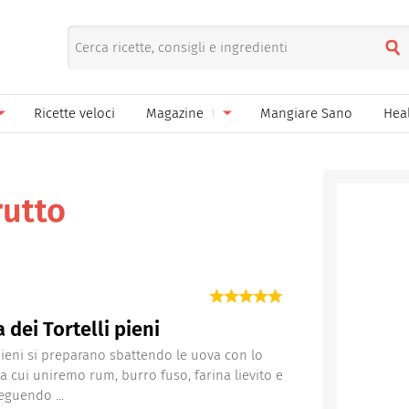
Ricette veloci
Magazine
Mangiare Sano
Hea
nno
Gelati
News
le
Pane pizza focacce
rutto
ella Donna
Salse e sughi
ella Mamma
Marmellate e confetture
el Papà
Conserve
 dei Tortelli pieni
een
Ricette di base
i pieni si preparano sbattendo le uova con lo
a cui uniremo rum, burro fuso, farina lievito e
Bevande
eguendo ...