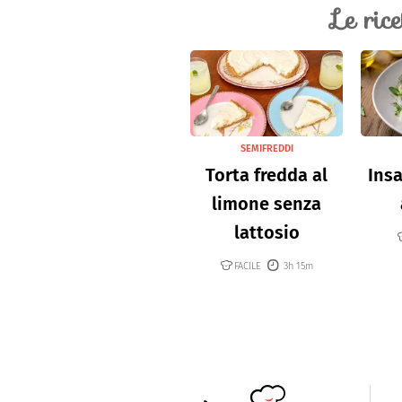
Le ric
SEMIFREDDI
Torta fredda al
Insa
limone senza
lattosio
FACILE
3h 15m