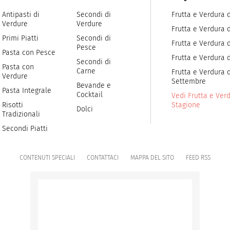
Antipasti di
Secondi di
Frutta e Verdura 
Verdure
Verdure
Frutta e Verdura 
Primi Piatti
Secondi di
Frutta e Verdura d
Pesce
Pasta con Pesce
Frutta e Verdura 
Secondi di
Pasta con
Carne
Frutta e Verdura d
Verdure
Settembre
Bevande e
Pasta Integrale
Cocktail
Vedi Frutta e Verd
Risotti
Stagione
Dolci
Tradizionali
Secondi Piatti
CONTENUTI SPECIALI
CONTATTACI
MAPPA DEL SITO
FEED RSS