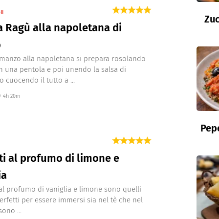
HI
Zuc
a Ragù alla napoletana di
o
i manzo alla napoletana si prepara rosolando
in una pentola e poi unendo la salsa di
cuocendo il tutto a ...
4h 20m
Pepe
ti al profumo di limone e
ia
i al profumo di vaniglia e limone sono quelli
perfetti per essere immersi sia nel tè che nel
sono ...