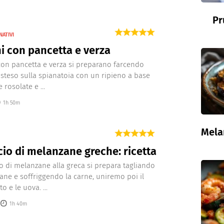
Pr
NATIVI
i con pancetta e verza
 con pancetta e verza si preparano farcendo
 steso sulla spianatoia con un ripieno a base
 rosolate e ...
1h 50m
Mela
cio di melanzane greche: ricetta
cio di melanzane alla greca si prepara tagliando
ane e soffriggendo la carne, uniremo poi il
o e le uova. ...
1h 40m