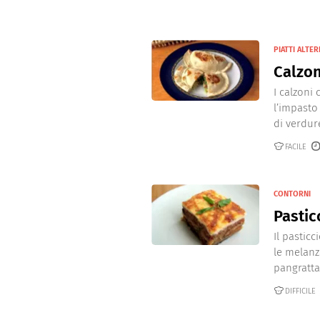
PIATTI ALTER
Calzon
I calzoni
l’impasto
di verdure
FACILE
CONTORNI
Pastic
Il pastic
le melanz
pangrattat
DIFFICILE