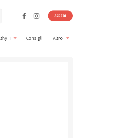
ACCEDI
lthy
Consigli
Altro
Ricette vegetariane
Ingredienti
Ricette vegane
Vini & Birre
Senza glutine
Cucina regionale
Senza lattosio
Cucina internazionale
Senza zucchero
Esperti
Senza burro
Contatti
Senza lievito