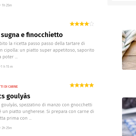
1h 25m
entino
i sugna e finocchietto
bito la ricetta passo passo della tartare di
 cipolla: un piatto super appetitoso, saporito
 poter ...
1 h 15 m
TI DI CARNE
cs goulyàs
s goulyàs, spezzatino di manzo con gnocchetti
 è un piatto ungherese. Si prepara con carne di
ta prima con ...
2h 25m