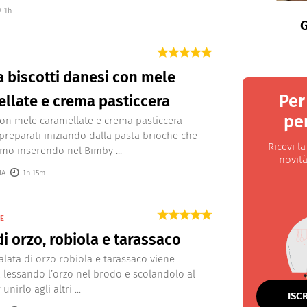
1h
G
a biscotti danesi con mele
Per
llate e crema pasticcera
per
con mele caramellate e crema pasticcera
reparati iniziando dalla pasta brioche che
Ricevi l
emo inserendo nel Bimby ...
novità
IA
1h 15m
TE
di orzo, robiola e tarassaco
salata di orzo robiola e tarassaco viene
 lessando l’orzo nel brodo e scolandolo al
unirlo agli altri ...
ISC