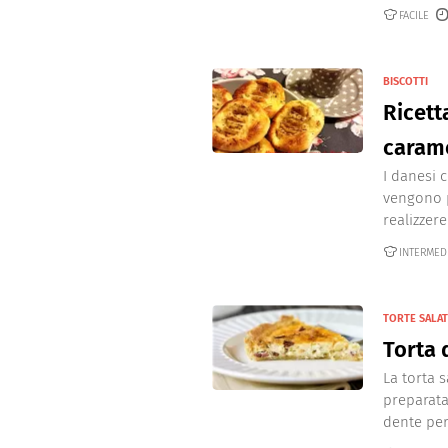
FACILE
BISCOTTI
Ricett
carame
I danesi 
vengono p
realizzer
INTERMED
TORTE SALA
Torta 
La torta 
preparata
dente per 