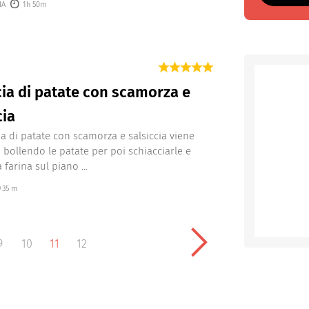
IA
1h 50m
ia di patate con scamorza e
cia
ia di patate con scamorza e salsiccia viene
 bollendo le patate per poi schiacciarle e
a farina sul piano ...
35 m
9
10
11
12