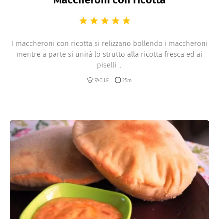
I maccheroni con ricotta si relizzano bollendo i maccheroni
mentre a parte si unirà lo strutto alla ricotta fresca ed ai
piselli ...
FACILE
25m