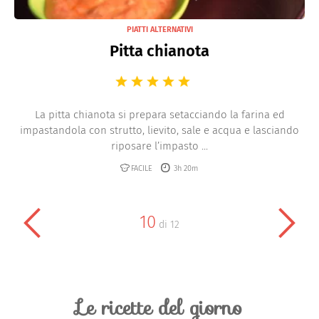
PIATTI ALTERNATIVI
Pitta chianota
La pitta chianota si prepara setacciando la farina ed
impastandola con strutto, lievito, sale e acqua e lasciando
riposare l’impasto ...
FACILE
3h 20m
10
di
12
Le ricette del giorno