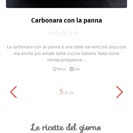
Carbonara con la panna
La carbonara con la panna è una delle varianti più discusse
ma anche più amate della cucina italiana. Nata come
reinterpretazione ...
FACILE
23m
5
di
24
Le ricette del giorno