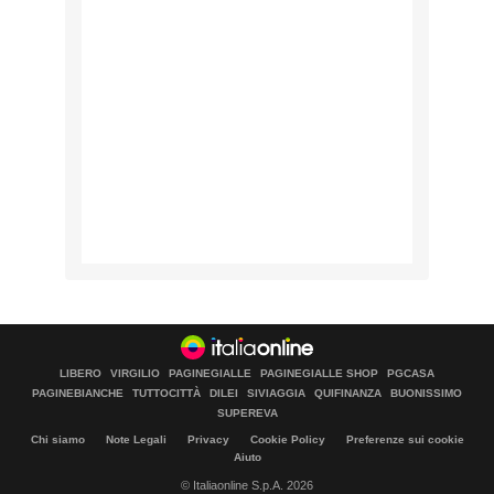
LIBERO
VIRGILIO
PAGINEGIALLE
PAGINEGIALLE SHOP
PGCASA
PAGINEBIANCHE
TUTTOCITTÀ
DILEI
SIVIAGGIA
QUIFINANZA
BUONISSIMO
SUPEREVA
Chi siamo
Note Legali
Privacy
Cookie Policy
Preferenze sui cookie
Aiuto
© Italiaonline S.p.A. 2026