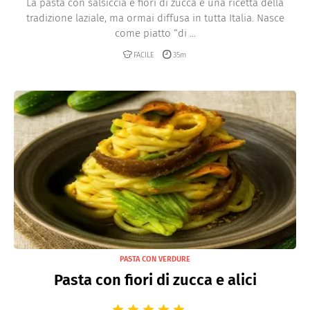
La pasta con salsiccia e fiori di zucca è una ricetta della
tradizione laziale, ma ormai diffusa in tutta Italia. Nasce
come piatto “di ...
FACILE
35m
PASTA CON VERDURE
Pasta con fiori di zucca e alici