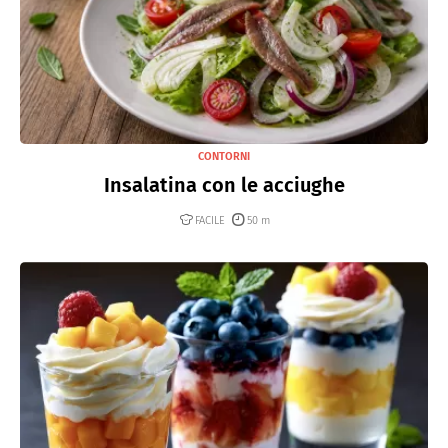
CONTORNI
Insalatina con le acciughe
FACILE
50 m