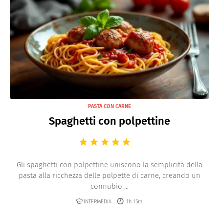
PASTA CON CARNE
Spaghetti con polpettine
Gli spaghetti con polpettine uniscono la semplicità della
pasta alla ricchezza delle polpette di carne, creando un
connubio ...
INTERMEDIA
1h 15m