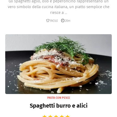
Gli spaghetti aglio, olio e peperoncino rappresentano un
vero simbolo della cucina italiana, un piatto semplice che
riesce a ...
FACILE
20m
PASTA CON PESCE
Spaghetti burro e alici