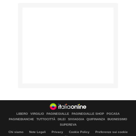
LIBERO
VIRGILIO
PAGINEGIALLE
PAGINEGIALLE SHOP
PGCASA
PAGINEBIANCHE
TUTTOCITTÀ
DILEI
SIVIAGGIA
QUIFINANZA
BUONISSIMO
SUPEREVA
Chi siamo
Note Legali
Privacy
Cookie Policy
Preferenze sui cookie