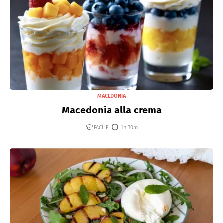
MACEDONIA
Macedonia alla crema
FACILE
1h 30m