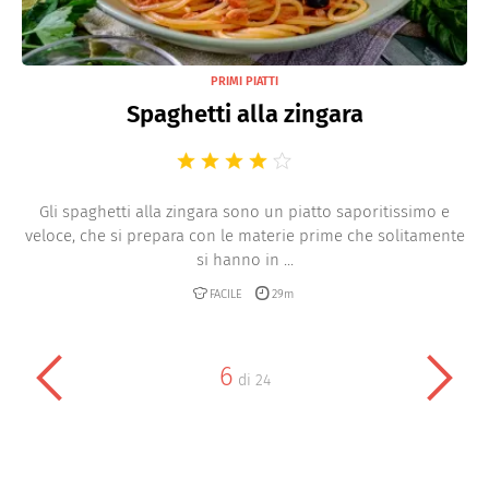
PRIMI PIATTI
Spaghetti alla zingara
Gli spaghetti alla zingara sono un piatto saporitissimo e
veloce, che si prepara con le materie prime che solitamente
si hanno in ...
FACILE
29m
6
di
24